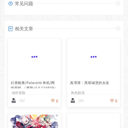
常见问题
相关文章
幻兽帕鲁/Palworld 单机/网
真理谭：黑暗城堡的女巫
络联机 （更新v1.0.1.10619）
动作冒险
角色扮演
UU
UU
5
5