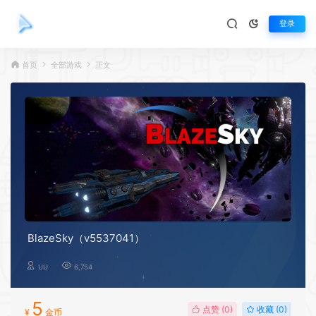
登录
首页
全部游戏
正文
BlazeSky（v5537041）
UU
6,754
5
点赞 (
0
)
收藏 (0)
¥
金币