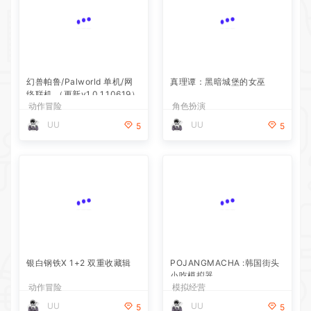
幻兽帕鲁/Palworld 单机/网
真理谭：黑暗城堡的女巫
络联机 （更新v1.0.1.10619）
动作冒险
角色扮演
UU
UU
5
5
银白钢铁X 1+2 双重收藏辑
POJANGMACHA :韩国街头
小吃模拟器
动作冒险
模拟经营
UU
UU
5
5