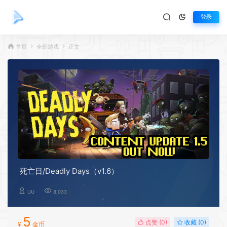
登录
首页
全部游戏
正文
死亡日/Deadly Days（v1.6）
UU
8,033
5
点赞 (
0
)
收藏 (0)
¥
金币