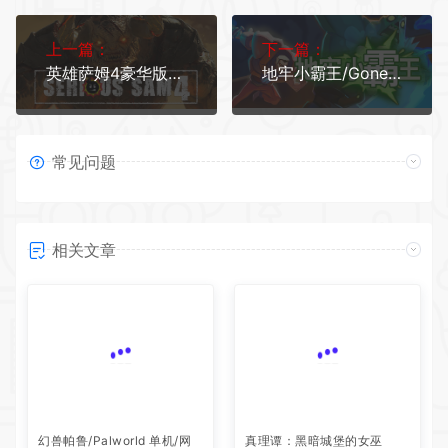
上一篇：
下一篇：
英雄萨姆4豪华版/Serious Sam 4（v1.08_591667）
地牢小霸王/Gone Viral（正式版）
常见问题
相关文章
幻兽帕鲁/Palworld 单机/网
真理谭：黑暗城堡的女巫
络联机 （更新v1.0.1.10619）
动作冒险
角色扮演