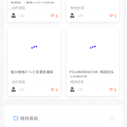
UU
UU
5
5
银白钢铁X 1+2 双重收藏辑
POJANGMACHA :韩国街头
小吃模拟器
动作冒险
模拟经营
UU
UU
5
5
猜你喜欢
幻兽帕鲁/Palworld 单机/网络联机 （更新v1.0.1.10619）
2026-07-30
真理谭：黑暗城堡的女巫
2026-07-21
银白钢铁X 1+2 双重收藏辑
2026-07-21