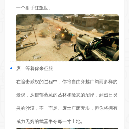
一个射手狂飙世。
废土等着你来征服
在追击威权的过程中，你将自由穿越广阔而多样的
景观，从郁郁葱葱的丛林和险恶的沼泽，到烈日炎
炎的沙漠，不一而足。废土广袤无垠，但你将拥有
威力无穷的武器争夺每一寸土地。