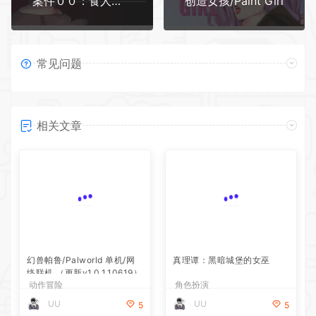
案件００：食人小男孩
创造女孩/Paint Girl
常见问题
相关文章
真理谭：黑暗城堡的女巫
角色扮演
幻兽帕鲁/Palworld 单机/网
UU
5
络联机 （更新v1.0.1.10619）
动作冒险
UU
5