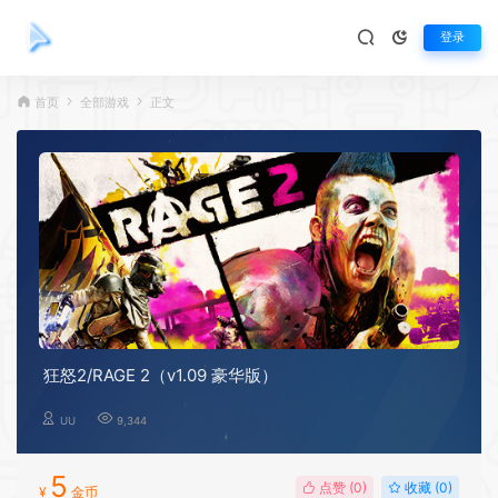
登录
首页
全部游戏
正文
狂怒2/RAGE 2（v1.09 豪华版）
UU
9,344
5
点赞 (
0
)
收藏 (0)
¥
金币