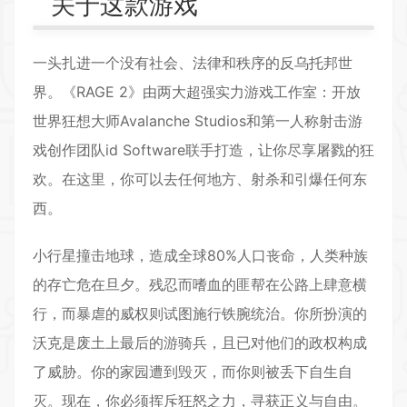
关于这款游戏
一头扎进一个没有社会、法律和秩序的反乌托邦世
界。《RAGE 2》由两大超强实力游戏工作室：开放
世界狂想大师Avalanche Studios和第一人称
射击游
戏
创作团队id Software联手打造，让你尽享屠戮的狂
欢。在这里，你可以去任何地方、射杀和引爆任何东
西。
小行星撞击地球，造成全球80%人口丧命，人类种族
的存亡危在旦夕。残忍而嗜血的匪帮在公路上肆意横
行，而暴虐的威权则试图施行铁腕统治。你所扮演的
沃克是废土上最后的游骑兵，且已对他们的政权构成
了威胁。你的家园遭到毁灭，而你则被丢下自生自
灭。现在，你必须挥斥狂怒之力，寻获正义与自由。