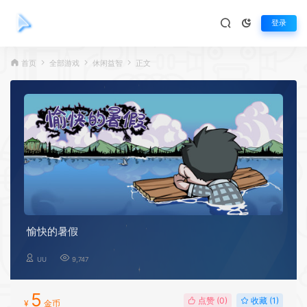
登录
首页
全部游戏
休闲益智
正文
愉快的暑假
UU
9,747
5
点赞 (
0
)
收藏 (1)
¥
金币