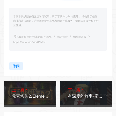
本版本仅供朋友们交流学习试用，请于下载24小时内删除， 请勿用于任何
商业和违法用途，若您需要使用非免费的软件或服务，请购买正版授权并合
法使用。
UU游戏-你的游戏仓库-小韩兔
休闲益智
愉快的暑假
https://uuyx.vip/14641/.html
休闲
上一篇：
下一篇：
元素塔防2/Element TD 2
有深度的故事-拳拳到肉/DEEP STATES STORY