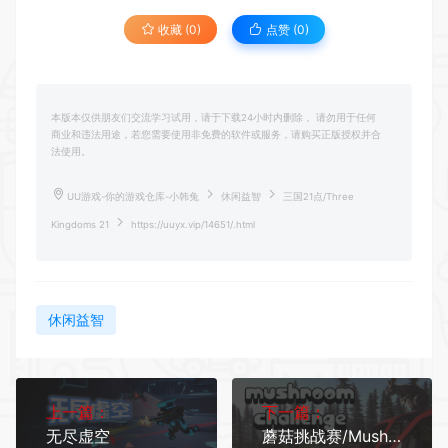
收藏 (0)
点赞 (
0
)
本版本仅供朋友们交流学习试用，请于下载24小时内删除， 请勿用于任何
商业和违法用途，若您需要使用非免费的软件或服务，请购买正版授权并合
法使用。
UU游戏-你的游戏仓库-小韩兔
休闲益智
三国21点/Three
Kingdoms 21
https://uuyx.vip/14651/.html
休闲益智
上一篇：
下一篇：
无尽虚空
蘑菇挑战赛/Mushroom Challenge