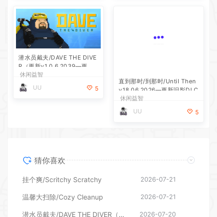
潜水员戴夫/DAVE THE DIVE
R（更新v1.0.6.2039—更新D
休闲益智
LC）
直到那时/到那时/Until Then
UU
5
v18.06.2026—更新旧影DLC
休闲益智
UU
5
猜你喜欢
挂个爽/Scritchy Scratchy
2026-07-21
温馨大扫除/Cozy Cleanup
2026-07-21
潜水员戴夫/DAVE THE DIVER（更新v1.0.6.2039—更新DLC）
2026-07-20