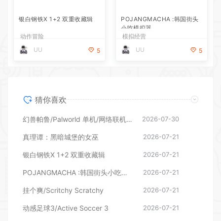
UU
UU
5
5
猜你喜欢
幻兽帕鲁/Palworld 单机/网络联机 （更新v1.0.1.10619）
2026-07-30
真理谭：黑暗城堡的女巫
2026-07-21
银白钢铁X 1+2 双重收藏辑
2026-07-21
POJANGMACHA :韩国街头小吃模拟器
2026-07-21
挂个爽/Scritchy Scratchy
2026-07-21
动感足球3/Active Soccer 3
2026-07-21
凶宅暖房/HouseWarming
2026-07-21
花艺师普妮/Puni the Florist
2026-07-21
温馨大扫除/Cozy Cleanup
2026-07-21