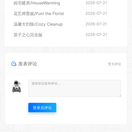
原子之心完全版
2026-07-21
发表评论
暂无评论
登录后评论