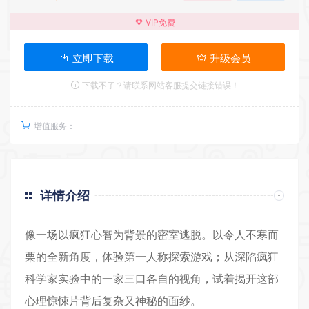
VIP免费
立即下载
升级会员
下载不了？请联系网站客服提交链接错误！
增值服务：
详情介绍
像一场以疯狂心智为背景的
密室逃脱
。以令人不寒而
栗的全新角度，体验第一人称探索游戏；从深陷疯狂
科学家实验中的一家三口各自的视角，试着揭开这部
心理惊悚片背后复杂又神秘的面纱。