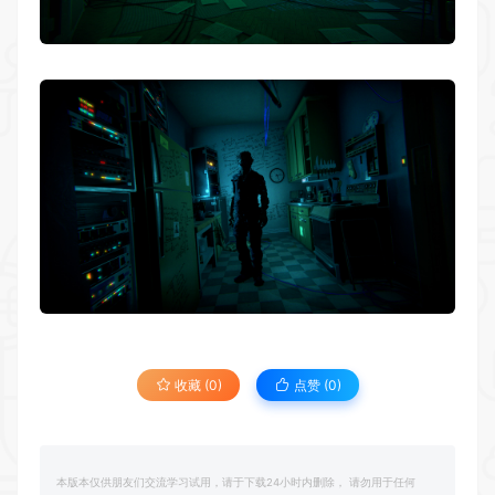
收藏 (0)
点赞 (
0
)
本版本仅供朋友们交流学习试用，请于下载24小时内删除， 请勿用于任何