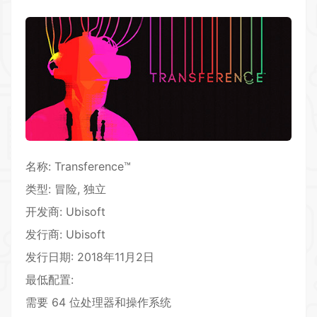
名称: Transference™
类型:
冒险
, 独立
开发商: Ubisoft
发行商: Ubisoft
发行日期: 2018年11月2日
最低配置:
需要 64 位处理器和操作系统