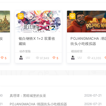
*
女
银白钢铁X 1+2 双重收
POJANGMACHA :
藏辑
街头小吃模拟器
动作冒险
模拟经营
UU
UU
5
97,849
5
43,055
30
真理谭：黑暗城堡的女巫
2026-07-21
21
POJANGMACHA :韩国街头小吃模拟器
2026-07-21