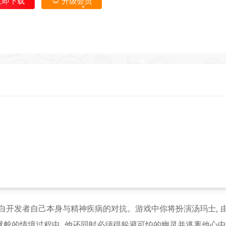
立即下载
升级会员
*
*
*
*
*
*
*
返回首
*
, 灵感原来自开发者自己本身与精神疾病的对抗。游戏中你将扮演汤玛士, 
般的情境过程中, 他还同时必须得躲避可怕的幽灵并逃离他心