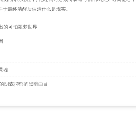
*
 并于最终清醒后认清什么是现实。
*
出的可怕噩梦世界
围
*
*
灵魂
*
*
量身订制的阴森抑郁的黑暗曲目
*
*