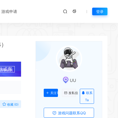
游戏申请
登录
4）
信或客
升级会员
UU
联系
关注Ta
发私信
Ta
收藏 (0)
游戏问题联系QQ
*