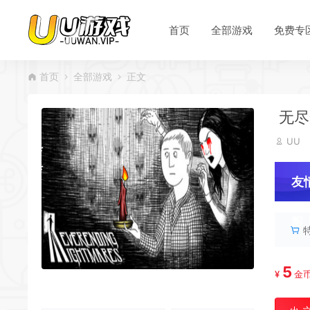
首页
全部游戏
免费专
首页
全部游戏
正文
无尽梦
UU
友
服
*
*
5
¥
金
*