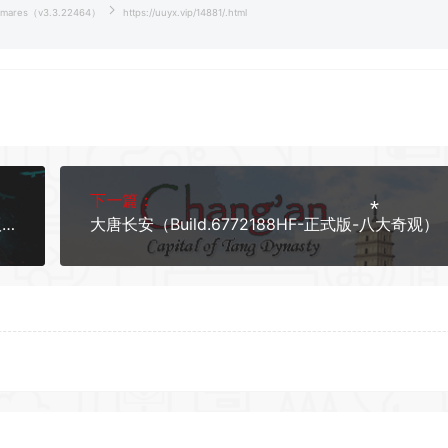
tmares（v3.3.22464）
https://uuyx.vip/14881/.html
下一篇：
*
温红：复仇之魂/Wonhon: A Vengeful Spirit（正式版）
大唐长安（Build.6772188HF-正式版-八大奇观）
*
*