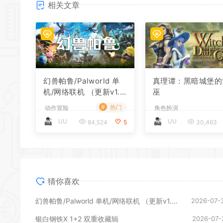
相关文章
*
幻兽帕鲁/Palworld 单
真理谭：黑暗城堡的
机/网络联机 （更新v1.0.
巫
1.10619）
#
热门
动作冒险
角色扮演
UU
UU
84,524
5
30,463
猜你喜欢
幻兽帕鲁/Palworld 单机/网络联机 （更新v1.0.1.10619）
2026-07-
银白钢铁X 1+2 双重收藏辑
2026-07-