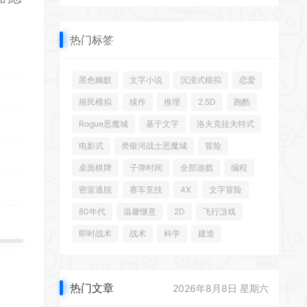
*
热门标签
黑色幽默
文字小说
沉浸式模拟
恋爱
*
*
殖民模拟
续作
推理
2.5D
跑酷
Rogue恶魔城
基于文字
洛夫克拉夫特式
电影式
类银河战士恶魔城
冒险
桌面棋牌
子弹时间
全部游戲
编程
*
密室逃脱
赛车竞技
4X
文字冒险
*
80年代
温馨惬意
2D
飞行游戏
*
即时战术
战术
科学
建造
热门文章
2026年8月8日 星期六