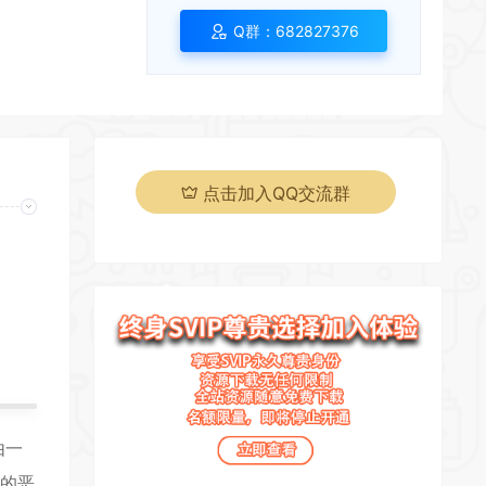
*
Q群：682827376
点击加入QQ交流群
*
*
页
*
*
由一
中的恶