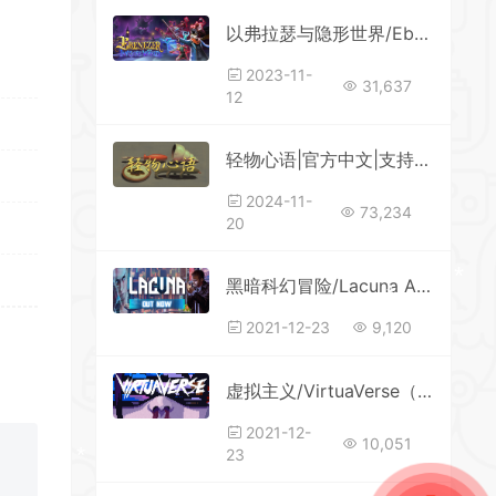
以弗拉瑟与隐形世界/Ebenezer and the Invisible World
2023-11-
31,637
12
*
轻物心语|官方中文|支持手柄|Miniatures
2024-11-
73,234
20
黑暗科幻冒险/Lacuna A Sci-Fi Noir Adventure()
2021-12-23
9,120
*
虚拟主义/VirtuaVerse（v1.31）()
2021-12-
10,051
23