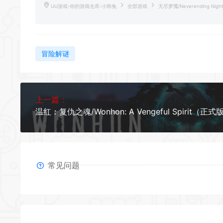
UU游戏-你的游戏仓库-小韩兔
全部游戏
无尽梦魇/Neverending Nigh
冒险解谜
*
*
上一篇：
*
*
*
*
常见问题