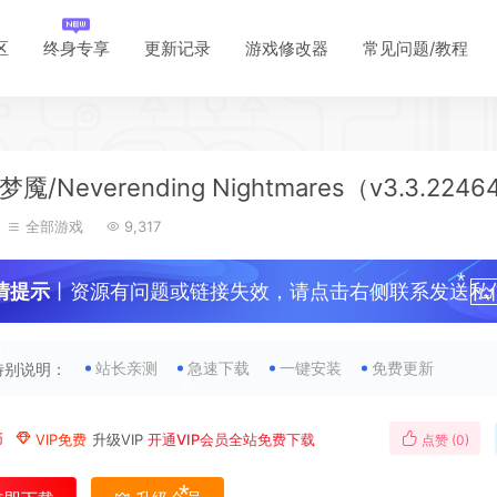
区
终身专享
更新记录
游戏修改器
常见问题/教程
魇/Neverending Nightmares（v3.3.2246
全部游戏
9,317
*
情提示
丨资源有问题或链接失效，请点击右侧联系发送私
！
站长亲测
急速下载
一键安装
免费更新
特别说明：
*
币
VIP免费
升级VIP
开通VIP会员全站免费下载
点赞 (
0
)
*