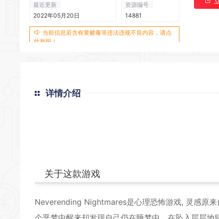
*
最近更新
资源编号
2022年05月20日
14881
当前信息若含有黄赌毒等违法违规不良内容，请点
*
此举报！
*
*
详情介绍
*
*
*
*
关于这款游戏
*
Neverending Nightmares是心理恐怖游戏
个恶梦中醒来却发现自己仍在睡梦中。在坠入层层地狱