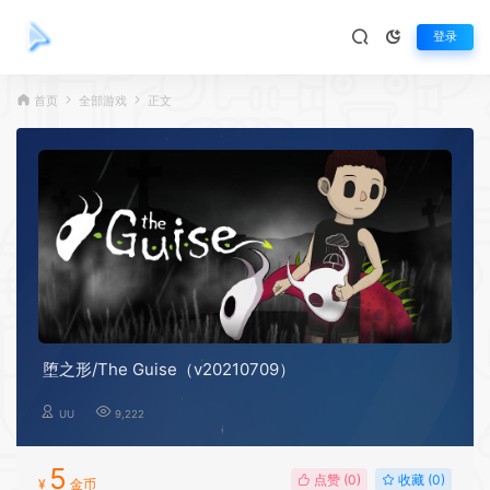
登录
首页
全部游戏
正文
堕之形/The Guise（v20210709）
UU
9,222
5
点赞 (
0
)
收藏 (0)
¥
金币