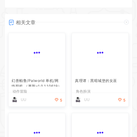
相关文章
幻兽帕鲁/Palworld 单机/网
真理谭：黑暗城堡的女巫
络联机 （更新v1.0.1.10619）
动作冒险
角色扮演
UU
UU
5
5