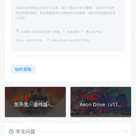
本版本仅供朋友们交流学习试用，请于下载24小时内删除， 请勿用于任何
商业和违法用途，若您需要使用非免费的软件或服务，请购买正版授权并合
法使用。
UU游戏-你的游戏仓库-小韩兔
全部游戏
堕之形/The
Guise（v20210709）
https://uuyx.vip/14951/.html
动作冒险
上一篇：
下一篇：
黑手党：最终版-四海兄弟/Mafia: Definitive Edition（9.23）
Aeon Drive（v1.12.1012）
常见问题