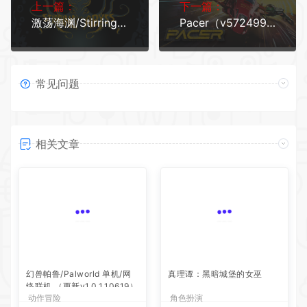
上一篇：
下一篇：
激荡海渊/Stirring Abyss
Pacer（v5724992）
常见问题
相关文章
幻兽帕鲁/Palworld 单机/网
真理谭：黑暗城堡的女巫
络联机 （更新v1.0.1.10619）
动作冒险
角色扮演