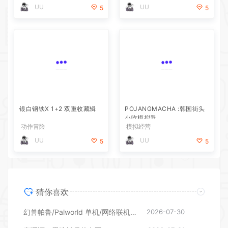
UU
UU
5
5
银白钢铁X 1+2 双重收藏辑
POJANGMACHA :韩国街头
小吃模拟器
动作冒险
模拟经营
UU
UU
5
5
猜你喜欢
幻兽帕鲁/Palworld 单机/网络联机 （更新v1.0.1.10619）
2026-07-30