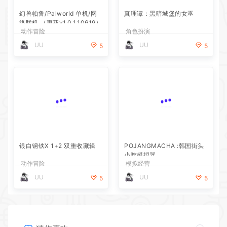
幻兽帕鲁/Palworld 单机/网
真理谭：黑暗城堡的女巫
络联机 （更新v1.0.1.10619）
动作冒险
角色扮演
UU
UU
5
5
银白钢铁X 1+2 双重收藏辑
POJANGMACHA :韩国街头
小吃模拟器
动作冒险
模拟经营
UU
UU
5
5