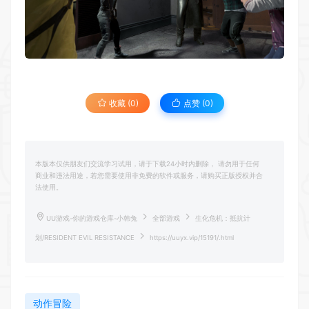
收藏 (0)
点赞 (
0
)
本版本仅供朋友们交流学习试用，请于下载24小时内删除， 请勿用于任何
商业和违法用途，若您需要使用非免费的软件或服务，请购买正版授权并合
法使用。
UU游戏-你的游戏仓库-小韩兔
全部游戏
生化危机：抵抗计
划/RESIDENT EVIL RESISTANCE
https://uuyx.vip/15191/.html
动作冒险