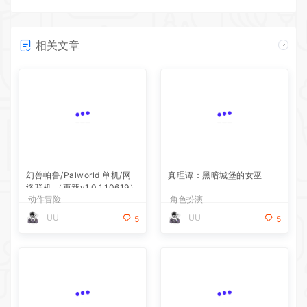
相关文章
幻兽帕鲁/Palworld 单机/网
真理谭：黑暗城堡的女巫
络联机 （更新v1.0.1.10619）
动作冒险
角色扮演
UU
UU
5
5