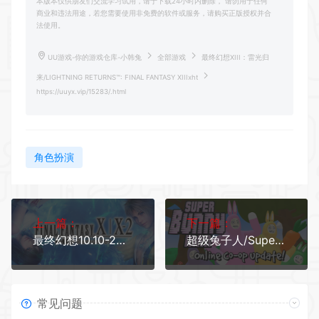
本版本仅供朋友们交流学习试用，请于下载24小时内删除， 请勿用于任何
商业和违法用途，若您需要使用非免费的软件或服务，请购买正版授权并合
法使用。
UU游戏-你的游戏仓库-小韩兔
全部游戏
最终幻想XIII：雷光归
来/LIGHTNING RETURNS™: FINAL FANTASY XIIIxht
https://uuyx.vip/15283/.html
角色扮演
上一篇：
下一篇：
最终幻想10.10-2高清重制版/FINAL FANTASY X/X-2 HD Remaster
超级兔子人/Super Bunny Man（英文）支持同屏联机
常见问题