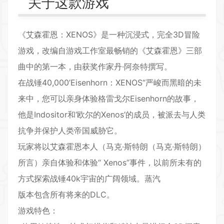
关于这款游戏
《艾森霍恩：XENOS》是一种沉浸式，完全3D冒险
游戏，改编自游戏工作室最畅销的《艾森霍恩》三部
曲中的第一本，由获奖作家丹·阿奈特撰写。
在战锤40,000’Eisenhorn：XENOS“严峻而黑暗的未
来中，您可以亲身体验格雷戈尔Eisenhorn的故事，
他是Indositor和‘欧尔的Xenos’的成员，被派去与人类
抗争并保护人类帝国威胁它。
玩家将以艾森霍恩本人（马克·斯特朗（马克·斯特朗）
所言）亲自体验和体验“ Xenos”事件，以前所未有的
方式探索战锤40k宇宙的广阔领域。蒸汽
版本包含所有将来的DLC。
游戏特色：