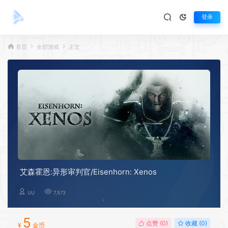
登录
首页
全部游戏
正文
艾森霍恩:异形审判官/Eisenhorn: Xenos
UU
7,573
5
点赞 (
0
)
收藏 (0)
¥
金币