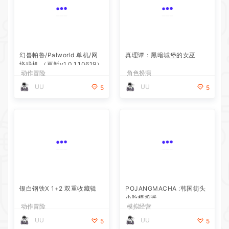
幻兽帕鲁/Palworld 单机/网
真理谭：黑暗城堡的女巫
络联机 （更新v1.0.1.10619）
动作冒险
角色扮演
UU
UU
5
5
银白钢铁X 1+2 双重收藏辑
动作冒险
POJANGMACHA :韩国街头
UU
5
小吃模拟器
模拟经营
UU
5