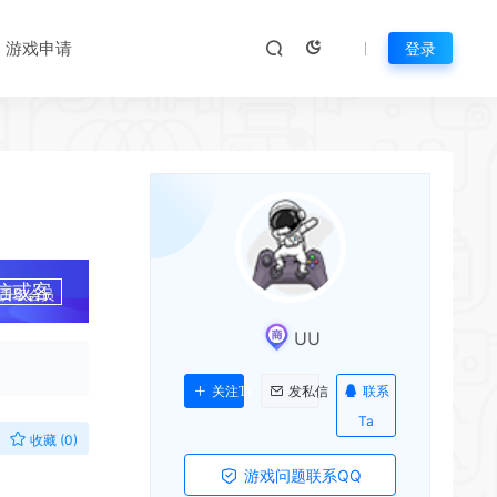
游戏申请
登录
信或客
升级会员
UU
联系
关注Ta
发私信
Ta
收藏 (0)
游戏问题联系QQ