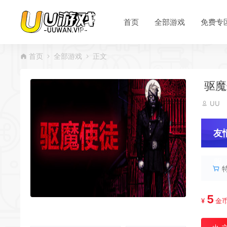
首页
全部游戏
免费专
首页
全部游戏
正文
驱魔使
UU
友
服
5
¥
金