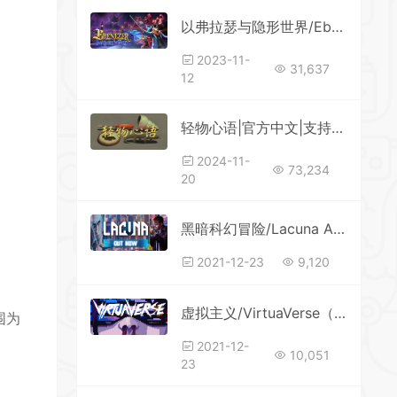
以弗拉瑟与隐形世界/Ebenezer and the Invisible World
2023-11-
31,637
12
轻物心语|官方中文|支持手柄|Miniatures
2024-11-
73,234
20
黑暗科幻冒险/Lacuna A Sci-Fi Noir Adventure()
2021-12-23
9,120
虚拟主义/VirtuaVerse（v1.31）()
围为
2021-12-
10,051
23