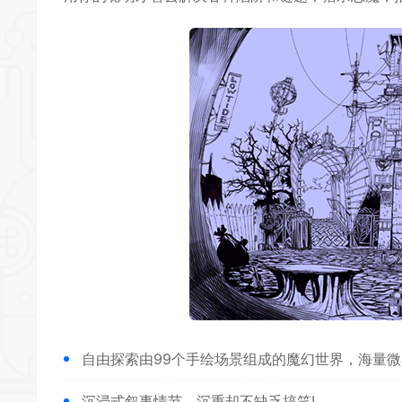
自由探索由99个手绘场景组成的魔幻世界，海量
沉浸式叙事情节，沉重却不缺乏搞笑!