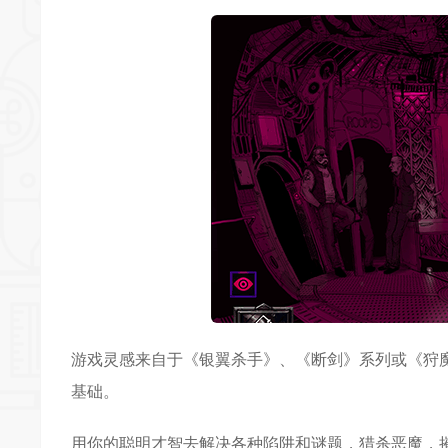
游戏灵感来自于《银翼杀手》、《断剑》系列或《狩
基础。
用你的聪明才智去解决各种陷阱和谜题，猎杀恶魔，