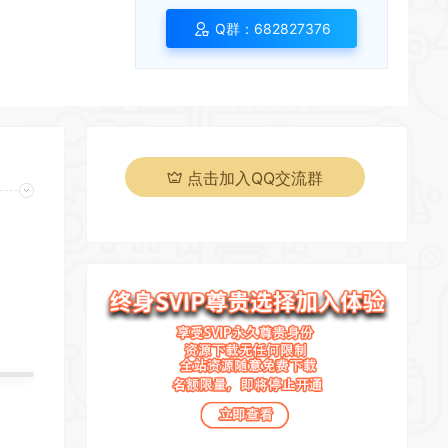
Q群：682827376
点击加入QQ交流群
页