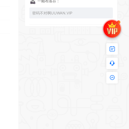
一颗布洛芬：
密码不对啊UUWAN.VIP
UU：
看下损坏的文件 尝试重新下载损坏文件
zy002694：
有文件损坏，导致无法进入游戏，请更新