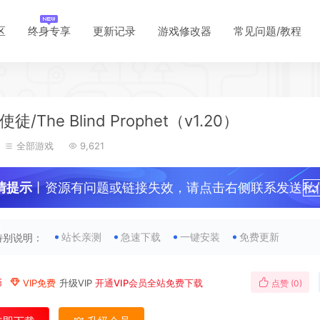
区
终身专享
更新记录
游戏修改器
常见问题/教程
徒/The Blind Prophet（v1.20）
全部游戏
9,621
情提示
丨资源有问题或链接失效，请点击右侧联系发送私
！
站长亲测
急速下载
一键安装
免费更新
特别说明：
币
VIP免费
升级VIP
开通VIP会员全站免费下载
点赞 (
0
)