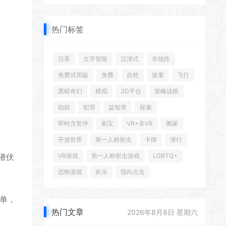
热门标签
日系
文字冒险
沉浸式
非线性
免费试用版
免费
自然
孩童
飞行
黑暗奇幻
模拟
3D平台
策略战棋
劫掠
犯罪
益智类
探索
即时含暂停
刷宝
VR+非VR
阖家
开放世界
第一人称射击
卡牌
潜行
潜伏
VR游戏
第一人称射击游戏
LGBTQ+
恐怖游戏
欢乐
指向点击
单，
热门文章
2026年8月8日 星期六