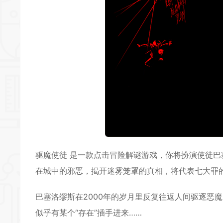
驱魔使徒 是一款点击
冒险解谜
游戏，你将扮演使徒巴
在城中的邪恶，揭开迷雾笼罩的真相，将代表七大罪
巴塞洛缪斯在2000年的岁月里反复往返人间驱逐恶
似乎有某个“存在”插手进来……