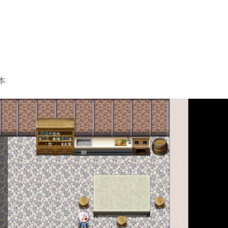
本
*
*