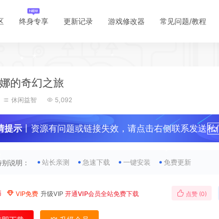
区
终身专享
更新记录
游戏修改器
常见问题/教程
*
娜的奇幻之旅
休闲益智
5,092
情提示
丨资源有问题或链接失效，请点击右侧联系发送私
！
站长亲测
急速下载
一键安装
免费更新
特别说明：
币
VIP免费
升级VIP
开通VIP会员全站免费下载
点赞 (
0
)