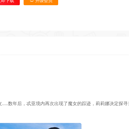
立即下载
升级会员
*
*
返回首
…..数年后，忒亚境内再次出现了魔女的踪迹，莉莉娜决定探寻