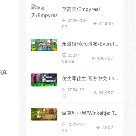
至高天/Empyreal
2025-06-
32,400
03
永瀑镇/永恒瀑布/Everafter Falls （更新v1.2.10）
*
2024-
100,167
08-29
*
的真
仿生即往生|官方中文|Let bions be bygones
2024-10-
25,987
12
温克利小屋/Winkeltje: The Little Shop
2021-12-
2,902
23