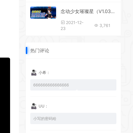
念动少女璀璨星（V1.03完整版）()
2021-12-
3,761
23
热门评论
小希：
666666666666666
*
UU：
小写的密码哈