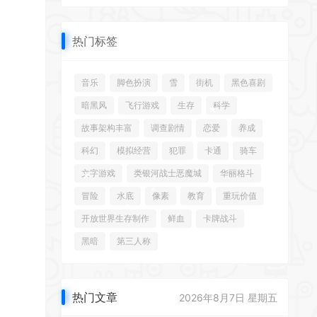
*
热门标签
音乐
脚色扮演
雪
街机
黑色喜剧
*
暗黑风
飞行游戏
生存
科学
故事架构丰富
调查剧情
恋爱
养成
科幻
模拟经营
犯罪
卡通
骑车
文字游戏
类银河战士恶魔城
华丽格斗
冒险
水底
像素
教育
重玩价值
开放世界生存制作
鲜血
卡牌战斗
黑暗
第三人称
热门文章
2026年8月7日 星期五