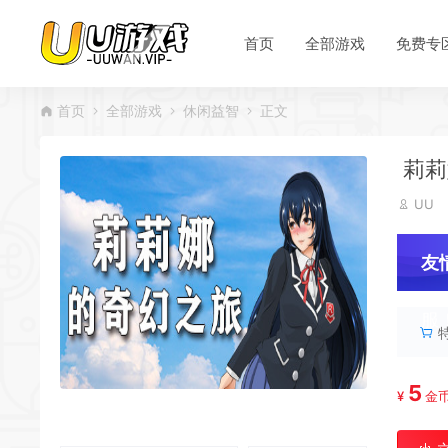
首页
全部游戏
免费专
首页
全部游戏
休闲益智
正文
莉莉
UU
友
服
*
5
*
¥
金