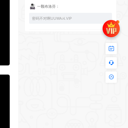
一颗布洛芬：
*
密码不对啊UUWAN.VIP
UU：
看下损坏的文件 尝试重新下载损坏文件
zy002694：
有文件损坏，导致无法进入游戏，请更新