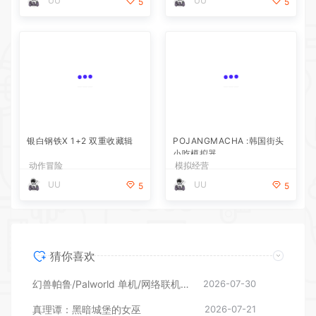
UU
UU
5
5
银白钢铁X 1+2 双重收藏辑
POJANGMACHA :韩国街头
小吃模拟器
动作冒险
模拟经营
UU
UU
5
5
猜你喜欢
幻兽帕鲁/Palworld 单机/网络联机 （更新v1.0.1.10619）
2026-07-30
真理谭：黑暗城堡的女巫
2026-07-21