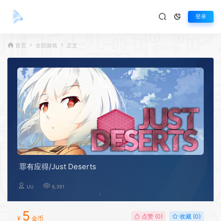
登录
首页
全部游戏
正文
罪有应得/Just Deserts
UU
6,391
5
点赞 (
0
)
收藏 (0)
¥
金币