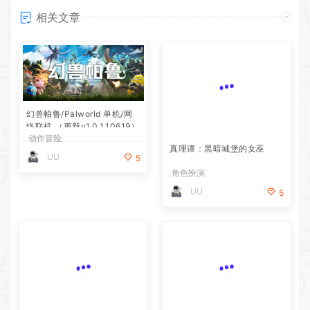
相关文章
幻兽帕鲁/Palworld 单机/网
真理谭：黑暗城堡的女巫
络联机 （更新v1.0.1.10619）
动作冒险
角色扮演
UU
UU
5
5
银白钢铁X 1+2 双重收藏辑
POJANGMACHA :韩国街头
小吃模拟器
动作冒险
模拟经营
UU
UU
5
5