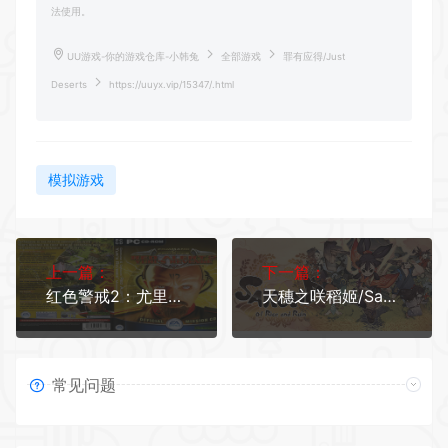
法使用。
UU游戏-你的游戏仓库-小韩兔
全部游戏
罪有应得/Just
Deserts
https://uuyx.vip/15347/.html
模拟游戏
上一篇：
下一篇：
红色警戒2：尤里的复仇
天穗之咲稻姬/Sakuna: Of Rice and Ruin（v20211208豪华版）
常见问题