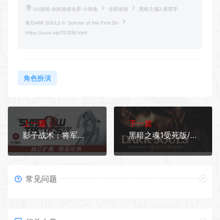
UU游戏-你的游戏仓库-小韩兔
全部游戏
黑暗之魂2:原罪学
者/DARK SOULS II: Scholar of the First Sin
https://uuyx.vip/15359/.html
角色扮演
上一篇：
下一篇：
影子战术：将军之刃/Shadow Tactics: Blades of the Shogun（豪华版-V3.2.25.F.r4769+DLC数字原声带）
黑暗之魂1受死版/Dark Souls: Prepare to Die Edition
常见问题