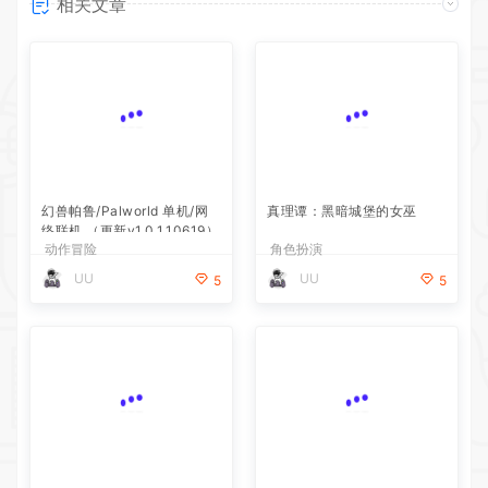
相关文章
幻兽帕鲁/Palworld 单机/网
真理谭：黑暗城堡的女巫
络联机 （更新v1.0.1.10619）
动作冒险
角色扮演
UU
UU
5
5