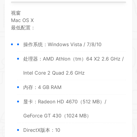
视窗
Mac OS X
最低配置：
操作系统：Windows Vista / 7/8/10
处理器：AMD Athlon（tm）64 X2 2.6 GHz /
Intel Core 2 Quad 2.6 GHz
内存：4 GB RAM
显卡：Radeon HD 4670（512 MB）/
GeForce GT 430（1024 MB）
DirectX版本：10