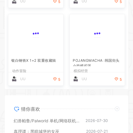
UU
UU
5
5
银白钢铁X 1+2 双重收藏辑
POJANGMACHA :韩国街头
小吃模拟器
动作冒险
模拟经营
UU
UU
5
5
猜你喜欢
幻兽帕鲁/Palworld 单机/网络联机 （更新v1.0.1.10619）
2026-07-30
真理谭：黑暗城堡的女巫
2026-07-21