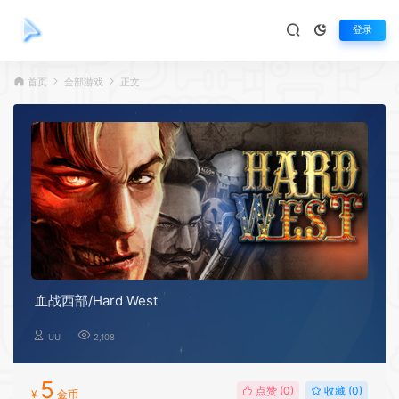
登录
首页
全部游戏
正文
血战西部/Hard West
UU
2,108
5
点赞 (
0
)
收藏 (0)
¥
金币