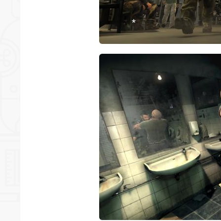
*
*
*
*
*
*
*