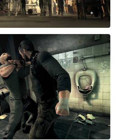
*
*
*
*
*
*
*
*
*