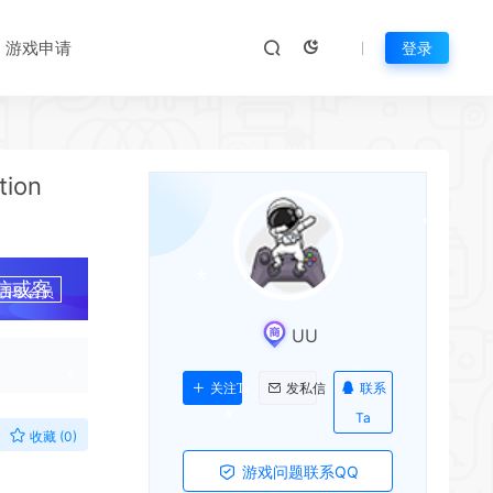
游戏申请
登录
*
tion
*
信或客
*
*
升级会员
UU
*
联系
关注Ta
发私信
Ta
收藏 (0)
游戏问题联系QQ