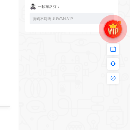
一颗布洛芬：
密码不对啊UUWAN.VIP
UU：
看下损坏的文件 尝试重新下载损坏文件
zy002694：
有文件损坏，导致无法进入游戏，请更新