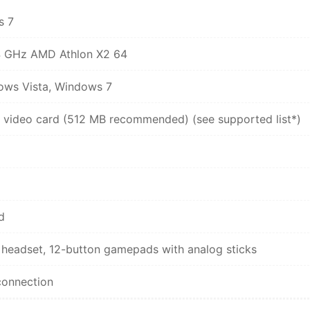
s 7
.4 GHz AMD Athlon X2 64
ows Vista, Windows 7
 video card (512 MB recommended) (see supported list*)
d
 headset, 12-button gamepads with analog sticks
connection