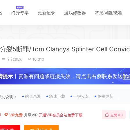
区
终身专享
更新记录
游戏修改器
常见问题/教程
*
*
5断罪/Tom Clancys Splinter Cell Convic
全部游戏
10,310
*
*
情提示
丨资源有问题或链接失效，请点击右侧联系发送私
！
站长亲测
急速下载
一键安装
免费更新
特别说明：
币
VIP免费
升级VIP
开通VIP会员全站免费下载
点赞 (
0
)