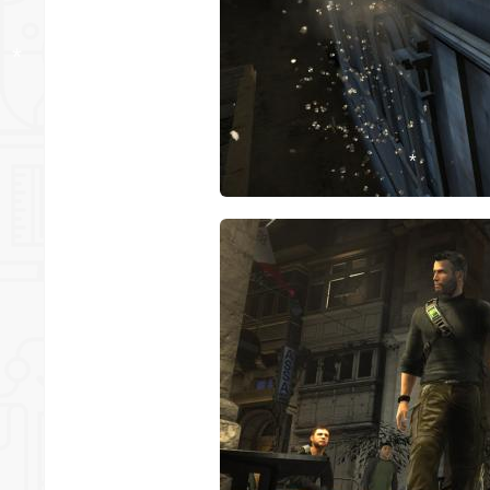
*
*
*
*
*
*
*
*
*