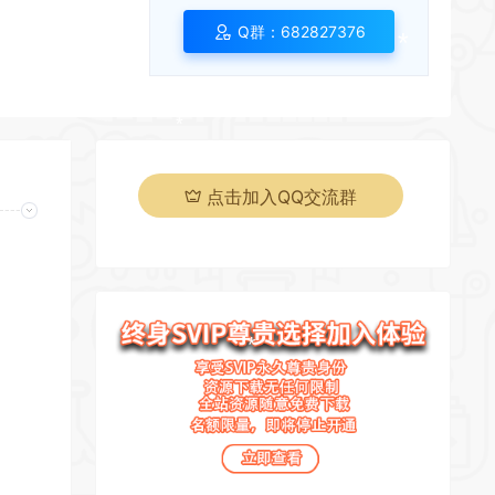
Q群：682827376
*
点击加入QQ交流群
*
*
页
*