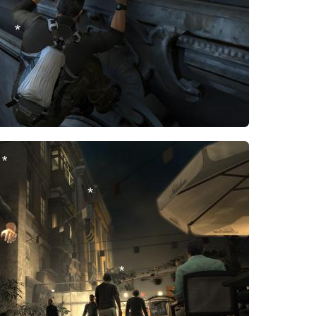
*
*
*
*
*