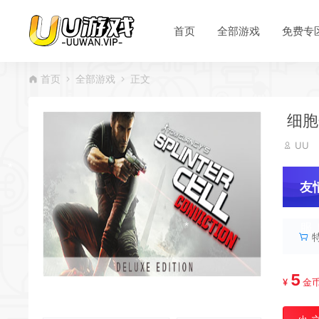
首页
全部游戏
免费专
首页
全部游戏
正文
*
细胞分裂
*
UU
*
友
服
5
*
¥
金