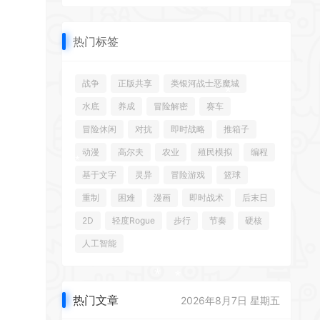
热门标签
*
*
战争
正版共享
类银河战士恶魔城
*
*
水底
养成
冒险解密
赛车
*
冒险休闲
对抗
即时战略
推箱子
动漫
高尔夫
农业
殖民模拟
编程
基于文字
灵异
冒险游戏
篮球
*
*
重制
困难
漫画
即时战术
后末日
2D
轻度Rogue
步行
节奏
硬核
人工智能
热门文章
2026年8月7日 星期五