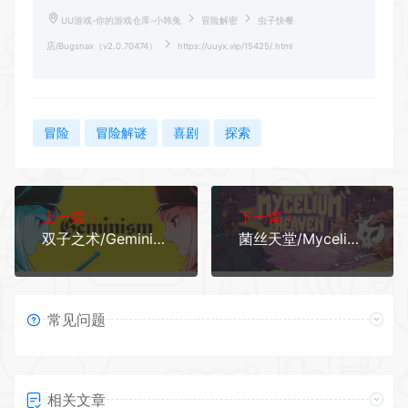
UU游戏-你的游戏仓库-小韩兔
冒险解密
虫子快餐
店/Bugsnax（v2.0.70474）
https://uuyx.vip/15425/.html
冒险
冒险解谜
喜剧
探索
上一篇：
下一篇：
双子之术/Geminism
菌丝天堂/Mycelium Heaven
常见问题
相关文章