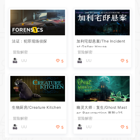
法证：犯罪现场侦探
加利宅邸悬案/The Incident
at Galley House
冒险解密
冒险解密
UU
UU
5
5
生物厨房/Creature Kitchen
幽灵大师：复生/Ghost Mast
er: Resurrection 更新v25.0
冒险解密
冒险解密
6.2026—更新世界之间DLC
UU
UU
5
5