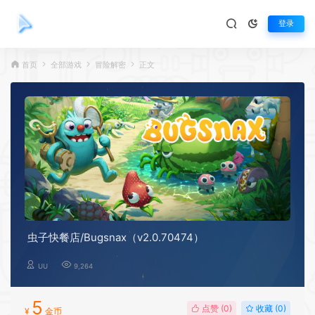
登录
首页
全部游戏
冒险解密
正文
虫子快餐店/Bugsnax（v2.0.70474）
UU
9,264
5
点赞 (
0
)
收藏 (0)
¥
金币