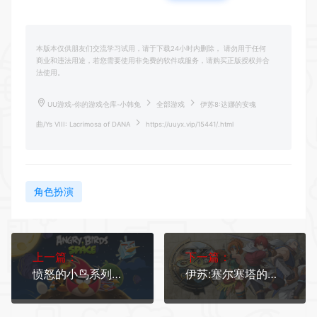
本版本仅供朋友们交流学习试用，请于下载24小时内删除， 请勿用于任何
商业和违法用途，若您需要使用非免费的软件或服务，请购买正版授权并合
法使用。
UU游戏-你的游戏仓库-小韩兔
全部游戏
伊苏8:达娜的安魂
曲/Ys VIII: Lacrimosa of DANA
https://uuyx.vip/15441/.html
角色扮演
上一篇：
下一篇：
愤怒的小鸟系列合集
伊苏:塞尔塞塔的树海/Ys: Memories of Celceta