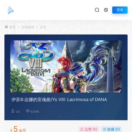
登录
首页
全部游戏
正文
伊苏8:达娜的安魂曲/Ys VIII: Lacrimosa of DANA
UU
8,846
5
点赞 (
0
)
收藏 (0)
¥
金币