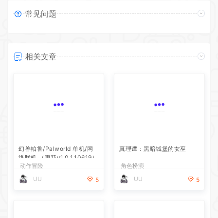
常见问题
相关文章
幻兽帕鲁/Palworld 单机/网
真理谭：黑暗城堡的女巫
络联机 （更新v1.0.1.10619）
动作冒险
角色扮演
UU
UU
5
5