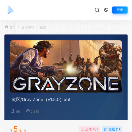
登录
首页
全部游戏
正文
灰区/Gray Zone（v1.5.0）xht
UU
2,548
5
点赞 (
0
)
收藏 (1)
¥
金币