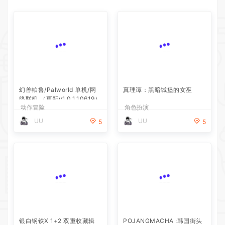
幻兽帕鲁/Palworld 单机/网
真理谭：黑暗城堡的女巫
络联机 （更新v1.0.1.10619）
动作冒险
角色扮演
UU
UU
5
5
银白钢铁X 1+2 双重收藏辑
POJANGMACHA :韩国街头