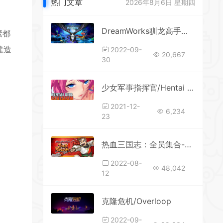
热门文章
2026年8月6日 星期四
DreamWorks驯龙高手：九界龙族传说/DreamWorks Dragons: Legends of The Nine Realms
素都
建造
2022-09-
20,667
30
少女军事指挥官/Hentai Girl Division（V1.05+DLC）()
2021-12-
6,234
23
热血三国志：全员集合-豪华典藏版/River City Saga: Three Kingdoms（更新豪华典藏版-Build.9205248-1.01+典藏内容）
2022-08-
48,042
12
克隆危机/Overloop
2022-09-