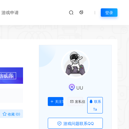
游戏申请
登录
信或客
升级会员
UU
联系
关注Ta
发私信
Ta
收藏 (0)
游戏问题联系QQ