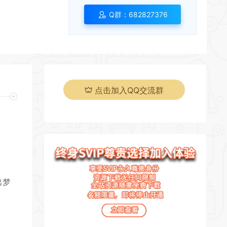
Q群：682827376
点击加入QQ交流群
页
出梦