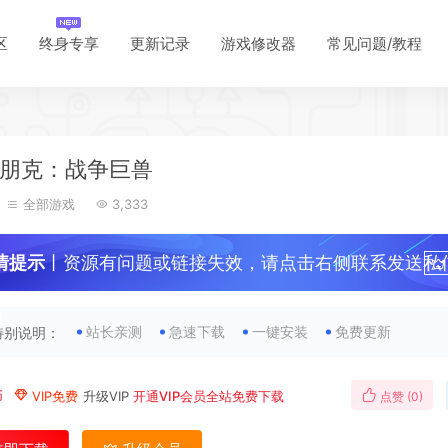
区
终身专享
更新记录
游戏修改器
常见问题/教程
朋克：战争巨兽
全部游戏
3,333
情提示
丨资源有问题或链接失效，请点击右侧联系发送私
！
站长亲测
急速下载
一键安装
免费更新
特别说明：
币
VIP免费
升级VIP
开通VIP会员全站免费下载
点赞 (
0
)