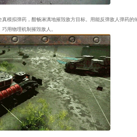
全真模拟弹药，酣畅淋漓地摧毁敌方目标。用能反弹敌人弹药的
。巧用物理机制摧毁敌人。