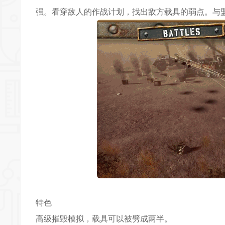
强。看穿敌人的作战计划，找出敌方载具的弱点。与
特色
高级摧毁模拟，载具可以被劈成两半。