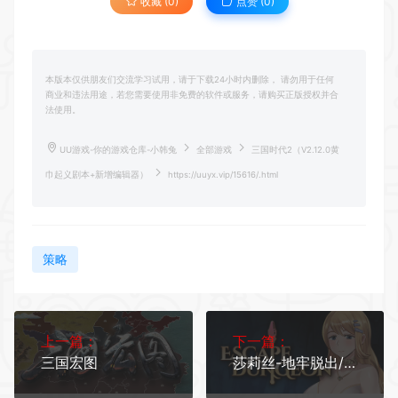
收藏 (0)
点赞 (
0
)
本版本仅供朋友们交流学习试用，请于下载24小时内删除， 请勿用于任何
商业和违法用途，若您需要使用非免费的软件或服务，请购买正版授权并合
法使用。
UU游戏-你的游戏仓库-小韩兔
全部游戏
三国时代2（V2.12.0黄
巾起义剧本+新增编辑器）
https://uuyx.vip/15616/.html
策略
上一篇：
下一篇：
三国宏图
莎莉丝-地牢脱出/Escape Dungeon