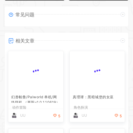
常见问题
相关文章
真理谭：黑暗城堡的女巫
角色扮演
幻兽帕鲁/Palworld 单机/网
UU
5
络联机 （更新v1.0.1.10619）
动作冒险
UU
5