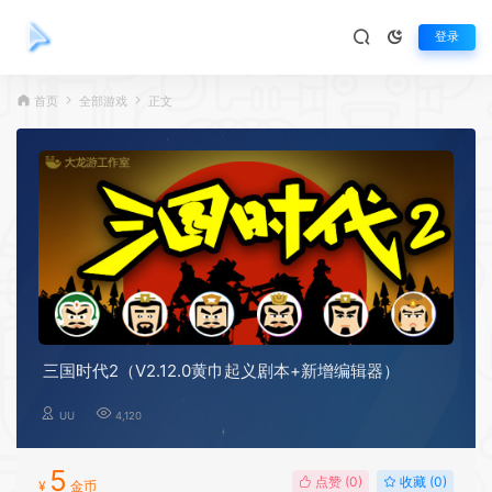
登录
首页
全部游戏
正文
三国时代2（V2.12.0黄巾起义剧本+新增编辑器）
UU
4,120
5
点赞 (
0
)
收藏 (0)
¥
金币