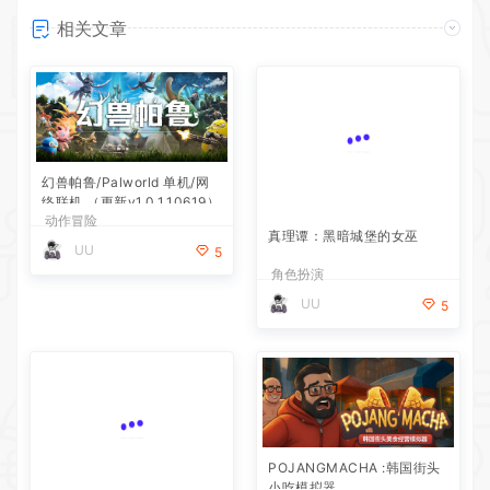
相关文章
幻兽帕鲁/Palworld 单机/网
真理谭：黑暗城堡的女巫
络联机 （更新v1.0.1.10619）
动作冒险
角色扮演
UU
UU
5
5
银白钢铁X 1+2 双重收藏辑
POJANGMACHA :韩国街头
小吃模拟器
动作冒险
模拟经营
UU
UU
5
5