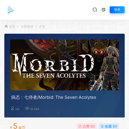
登录
首页
全部游戏
正文
病态：七侍者/Morbid: The Seven Acolytes
UU
10,263
5
点赞 (
0
)
收藏 (0)
¥
金币