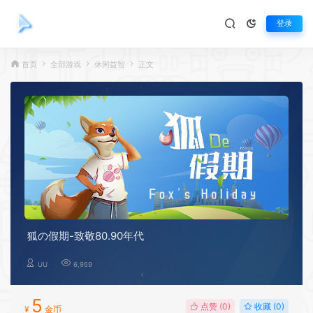
登录
首页
全部游戏
休闲益智
正文
狐の假期-致敬80.90年代
UU
6,959
5
点赞 (
0
)
收藏 (0)
¥
金币