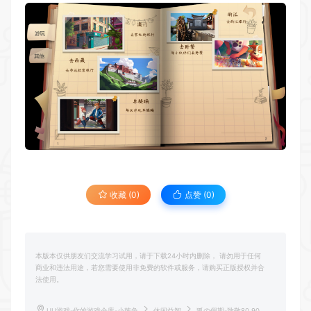
收藏 (0)
点赞 (
0
)
本版本仅供朋友们交流学习试用，请于下载24小时内删除， 请勿用于任何
商业和违法用途，若您需要使用非免费的软件或服务，请购买正版授权并合
法使用。
UU游戏-你的游戏仓库-小韩兔
休闲益智
狐の假期-致敬80.90