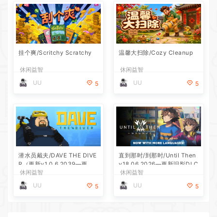
挂个爽/Scritchy Scratchy
温馨大扫除/Cozy Cleanup
休闲益智
休闲益智
UU
UU
5
5
潜水员戴夫/DAVE THE DIVE
直到那时/到那时/Until Then
R（更新v1.0.6.2039—更新D
v18.06.2026—更新旧影DLC
休闲益智
休闲益智
LC）
UU
UU
5
5