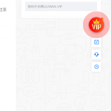
密码不对啊UUWAN.VIP
过至
UU：
*
看下损坏的文件 尝试重新下载损坏文件
zy002694：
有文件损坏，导致无法进入游戏，请更新