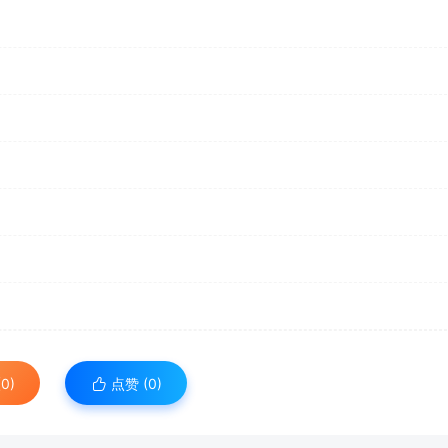
0)
点赞 (
0
)