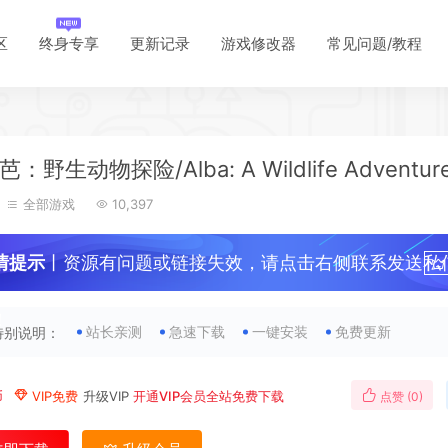
区
终身专享
更新记录
游戏修改器
常见问题/教程
：野生动物探险/Alba: A Wildlife Adventur
全部游戏
10,397
情提示
丨资源有问题或链接失效，请点击右侧联系发送私
！
站长亲测
急速下载
一键安装
免费更新
特别说明：
*
币
VIP免费
升级VIP
开通VIP会员全站免费下载
点赞 (
0
)
*