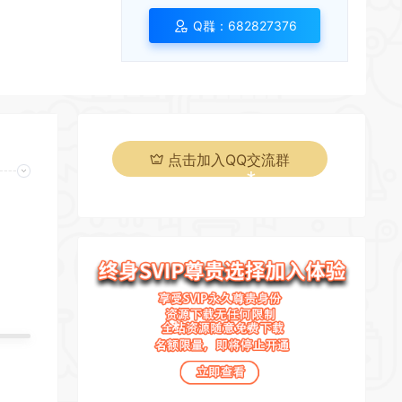
Q群：682827376
*
点击加入QQ交流群
*
页
*
*
*