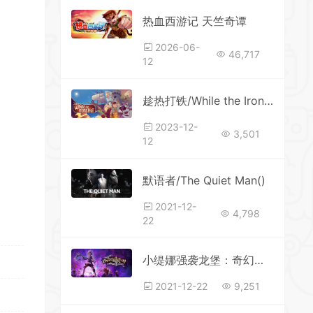
热血西游记 天竺奇谭
*
*
*
2026-06-
*
46,717
12
*
趁热打铁/While the Iron’s Hot v1.0
2023-12-
*
3,501
12
默语者/The Quiet Man()
2021-12-
4,798
22
小缇娜强袭龙堡：奇幻之地大冒险
*
2021-12-22
9,251