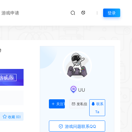
游戏申请
登录
e
信或客
升级会员
UU
联系
关注Ta
发私信
Ta
收藏 (0)
游戏问题联系QQ