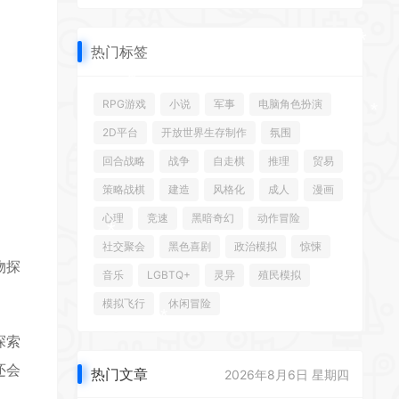
热门标签
RPG游戏
小说
军事
电脑角色扮演
2D平台
开放世界生存制作
氛围
回合战略
战争
自走棋
推理
贸易
策略战棋
建造
风格化
成人
漫画
心理
竞速
黑暗奇幻
动作冒险
社交聚会
黑色喜剧
政治模拟
惊悚
*
物探
音乐
LGBTQ+
灵异
殖民模拟
*
模拟飞行
休闲冒险
探索
*
还会
*
热门文章
2026年8月6日 星期四