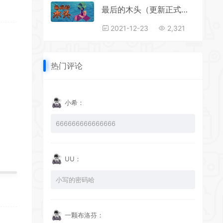
*
最后的木头（更新正式版-V1.0.0p27）
2021-12-23
2,321
*
*
热门评论
*
小希：
666666666666666
*
*
UU：
*
小写的密码哈
一颗布洛芬：