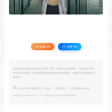
收藏 (0)
点赞 (
0
)
本版本仅供朋友们交流学习试用，请于下载24小时内删除， 请勿用于任何
商业和违法用途，若您需要使用非免费的软件或服务，请购买正版授权并合
法使用。
UU游戏-你的游戏仓库-小韩兔
全部游戏
末世孤雄3/I Walk
Among Zombies Vol. 3
https://uuyx.vip/15890/.html