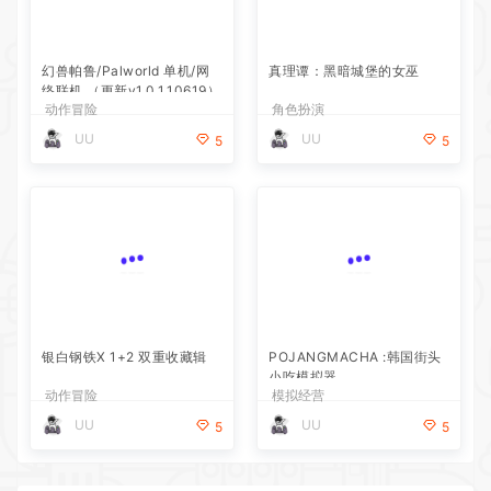
幻兽帕鲁/Palworld 单机/网
络联机 （更新v1.0.1.10619）
动作冒险
真理谭：黑暗城堡的女巫
UU
5
角色扮演
UU
5
银白钢铁X 1+2 双重收藏辑
POJANGMACHA :韩国街头
小吃模拟器
动作冒险
模拟经营
UU
UU
5
5