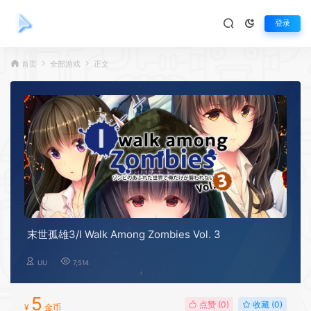
登录
首页
全部游戏
正文
末世孤雄3/I Walk Among Zombies Vol. 3
UU
7,514
5
点赞 (
0
)
收藏 (0)
¥
金币