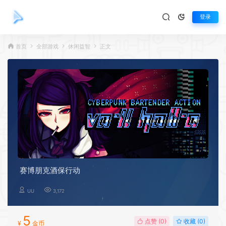
登录
首页
全部游戏
休闲益智
正文
赛博朋克酒保行动
UU
3,172
5
点赞 (
0
)
收藏 (0)
¥
金币