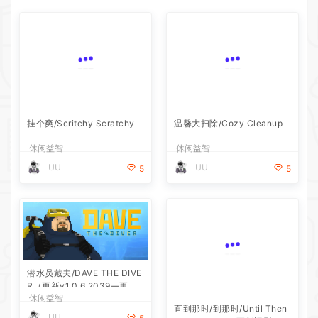
挂个爽/Scritchy Scratchy
休闲益智
温馨大扫除/Cozy Cleanup
UU
5
休闲益智
UU
5
潜水员戴夫/DAVE THE DIVE
R（更新v1.0.6.2039—更新D
休闲益智
LC）
直到那时/到那时/Until Then
UU