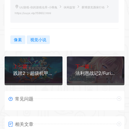
UU游戏-你的游戏仓库-小韩兔
休闲益智
赛博朋克酒保行动
https://uuyx.vip/15960/.html
像素
视觉小说
上一篇：
下一篇：
践踏2：超级机甲联盟/Override 2: Super Mech League（r12405）
法利恩战记2/Furion Chronicles Ⅱ
常见问题
相关文章