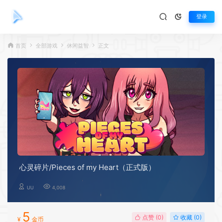
登录
首页
全部游戏
休闲益智
正文
心灵碎片/Pieces of my Heart（正式版）
UU
4,008
5
点赞 (
0
)
收藏 (0)
¥
金币