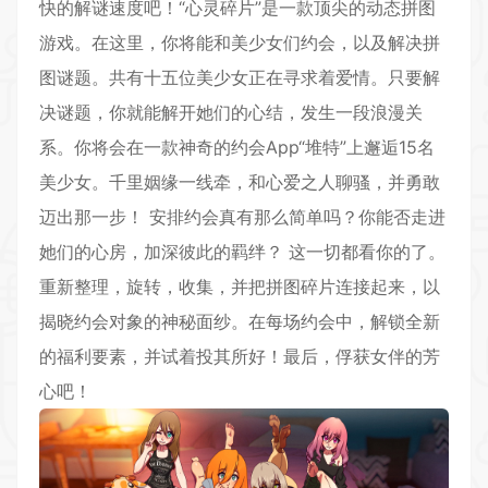
快的解谜速度吧！“心灵碎片”是一款顶尖的动态拼图
游戏。在这里，你将能和美少女们约会，以及解决拼
图谜题。共有十五位美少女正在寻求着爱情。只要解
决谜题，你就能解开她们的心结，发生一段浪漫关
系。你将会在一款神奇的约会App“堆特”上邂逅15名
美少女。千里姻缘一线牵，和心爱之人聊骚，并勇敢
迈出那一步！ 安排约会真有那么简单吗？你能否走进
她们的心房，加深彼此的羁绊？ 这一切都看你的了。
重新整理，旋转，收集，并把拼图碎片连接起来，以
揭晓约会对象的神秘面纱。在每场约会中，解锁全新
的福利要素，并试着投其所好！最后，俘获女伴的芳
心吧！