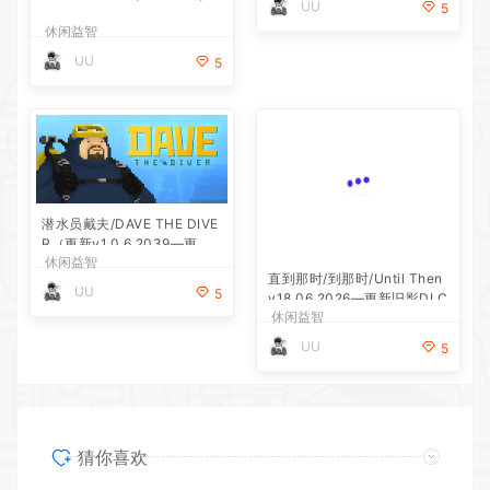
UU
5
休闲益智
UU
5
潜水员戴夫/DAVE THE DIVE
直到那时/到那时/Until Then
R（更新v1.0.6.2039—更新D
v18.06.2026—更新旧影DLC
休闲益智
休闲益智
LC）
UU
UU
5
5
猜你喜欢
挂个爽/Scritchy Scratchy
2026-07-21
温馨大扫除/Cozy Cleanup
2026-07-21