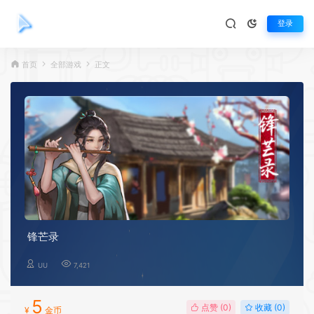
登录
首页
全部游戏
正文
锋芒录
UU
7,421
5
点赞 (
0
)
收藏 (0)
¥
金币