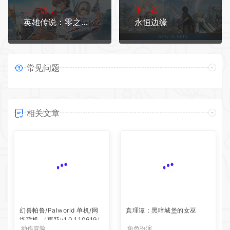
上一篇：
下一篇：
英雄传说：零之轨迹/The Legend of Heroes: Zero no Kiseki KAI
永恒边缘
常见问题
相关文章
幻兽帕鲁/Palworld 单机/网
真理谭：黑暗城堡的女巫
络联机 （更新v1.0.1.10619）
动作冒险
角色扮演