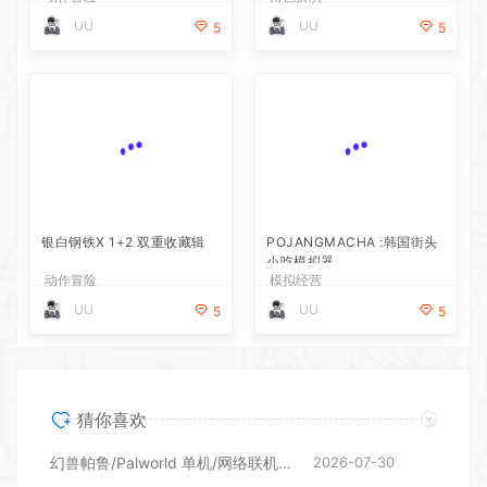
UU
UU
5
5
银白钢铁X 1+2 双重收藏辑
POJANGMACHA :韩国街头
小吃模拟器
动作冒险
模拟经营
UU
UU
5
5
猜你喜欢
幻兽帕鲁/Palworld 单机/网络联机 （更新v1.0.1.10619）
2026-07-30