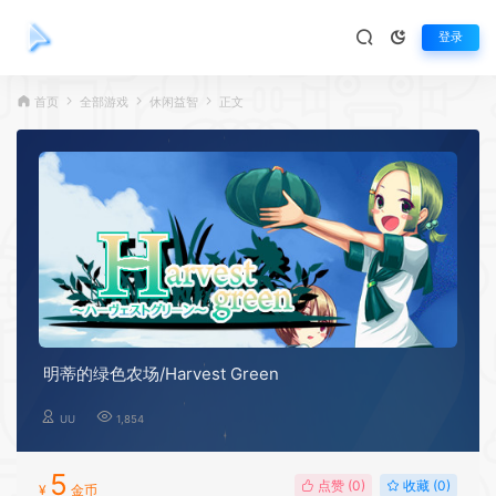
登录
首页
全部游戏
休闲益智
正文
明蒂的绿色农场/Harvest Green
UU
1,854
5
点赞 (
0
)
收藏 (0)
¥
金币