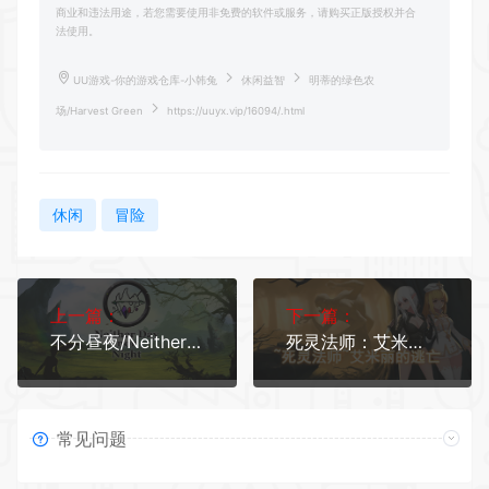
商业和违法用途，若您需要使用非免费的软件或服务，请购买正版授权并合
法使用。
UU游戏-你的游戏仓库-小韩兔
休闲益智
明蒂的绿色农
场/Harvest Green
https://uuyx.vip/16094/.html
休闲
冒险
上一篇：
下一篇：
不分昼夜/Neither Day nor Night
死灵法师：艾米丽的逃亡/necromancy~Emilys Escape
常见问题