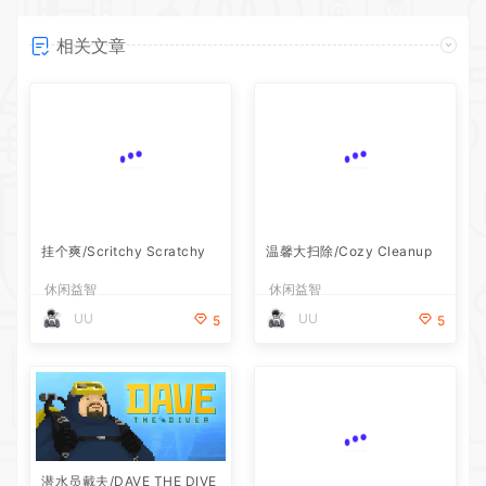
相关文章
挂个爽/Scritchy Scratchy
温馨大扫除/Cozy Cleanup
休闲益智
休闲益智
UU
UU
5
5
潜水员戴夫/DAVE THE DIVE
直到那时/到那时/Until Then
R（更新v1.0.6.2039—更新D
v18.06.2026—更新旧影DLC
休闲益智
休闲益智
LC）