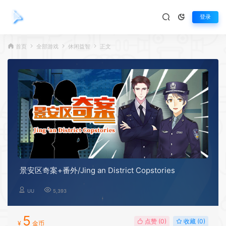
登录
首页
全部游戏
休闲益智
正文
景安区奇案+番外/Jing an District Copstories
UU
5,393
5
点赞 (
0
)
收藏 (0)
¥
金币