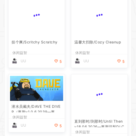
挂个爽/Scritchy Scratchy
温馨大扫除/Cozy Cleanup
休闲益智
休闲益智
UU
UU
5
5
潜水员戴夫/DAVE THE DIVE
直到那时/到那时/Until Then
R（更新v1.0.6.2039—更新D
v18.06.2026—更新旧影DLC
休闲益智
休闲益智
LC）
UU
UU
5
5