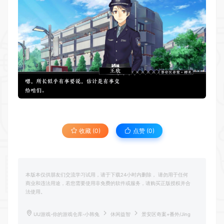
收藏 (0)
点赞 (
0
)
本版本仅供朋友们交流学习试用，请于下载24小时内删除， 请勿用于任何
商业和违法用途，若您需要使用非免费的软件或服务，请购买正版授权并合
法使用。
UU游戏-你的游戏仓库-小韩兔
休闲益智
景安区奇案+番外/Jing