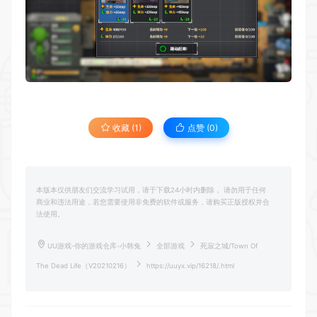
收藏 (1)
点赞 (
0
)
本版本仅供朋友们交流学习试用，请于下载24小时内删除， 请勿用于任何
商业和违法用途，若您需要使用非免费的软件或服务，请购买正版授权并合
法使用。
UU游戏-你的游戏仓库-小韩兔
全部游戏
死寂之城/Town Of
The Dead Life（V20210216）
https://uuyx.vip/16218/.html