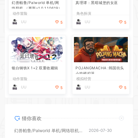
幻兽帕鲁/Palworld 单机/网
真理谭：黑暗城堡的女巫
络联机 （更新v1.0.1.10619）
动作冒险
角色扮演
UU
UU
5
5
银白钢铁X 1+2 双重收藏辑
POJANGMACHA :韩国街头
小吃模拟器
动作冒险
模拟经营
UU
UU
5
5
猜你喜欢
幻兽帕鲁/Palworld 单机/网络联机 （更新v1.0.1.10619）
2026-07-30