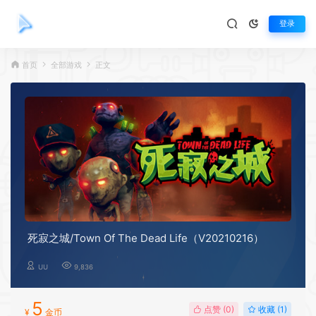
登录
首页
全部游戏
正文
死寂之城/Town Of The Dead Life（V20210216）
UU
9,836
5
点赞 (
0
)
收藏 (1)
¥
金币