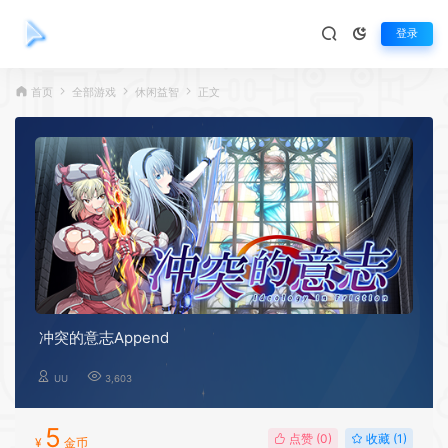
登录
首页
全部游戏
休闲益智
正文
冲突的意志Append
UU
3,603
5
点赞 (
0
)
收藏 (1)
¥
金币