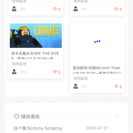
休闲益智
休闲益智
UU
UU
5
5
潜水员戴夫/DAVE THE DIVE
R（更新v1.0.6.2039—更新D
休闲益智
LC）
直到那时/到那时/Until Then
UU
5
v18.06.2026—更新旧影DLC
休闲益智
UU
5
猜你喜欢
挂个爽/Scritchy Scratchy
2026-07-21