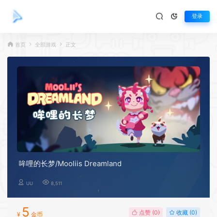
登录
首页
全部游戏
正文
哞哩的长梦/Mooliis Dreamland
UU
8,511
5
点赞 (
0
)
收藏 (0)
¥
金币