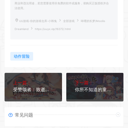
商业和违法用途，若您需要使用非免费的软件或服务，请购买正版授权并合
法使用。
UU游戏-你的游戏仓库-小韩兔
全部游戏
哞哩的长梦/Mooliis
Dreamland
https://uuyx.vip/16372/.html
动作冒险
上一篇：
下一篇：
受赞颂者：致逝者的摇篮曲/Utawarerumono: Prelude to the Fallen
你所不知道的童话故事
常见问题