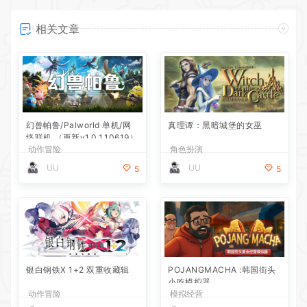
相关文章
幻兽帕鲁/Palworld 单机/网
真理谭：黑暗城堡的女巫
络联机 （更新v1.0.1.10619）
动作冒险
角色扮演
UU
UU
5
5
银白钢铁X 1+2 双重收藏辑
POJANGMACHA :韩国街头
小吃模拟器
动作冒险
模拟经营