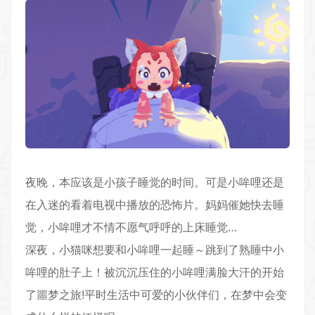
夜晚，本应该是小孩子睡觉的时间。可是小哞哩还是
在入迷的看着电视中播放的恐怖片。妈妈催她快去睡
觉，小哞哩才不情不愿气呼呼的上床睡觉…
深夜，小猫咪想要和小哞哩一起睡～跳到了熟睡中小
哞哩的肚子上！被沉沉压住的小哞哩满脸大汗的开始
了噩梦之旅!平时生活中可爱的小伙伴们，在梦中会变