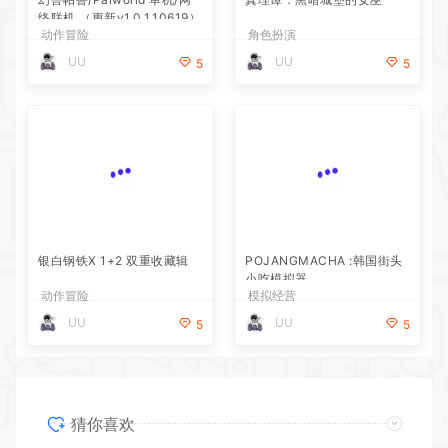
络联机 （更新v1.0.1.10619）
动作冒险
角色扮演
UU
UU
5
5
银白钢铁X 1+2 双重收藏辑
POJANGMACHA :韩国街头
小吃模拟器
动作冒险
模拟经营
UU
UU
5
5
猜你喜欢