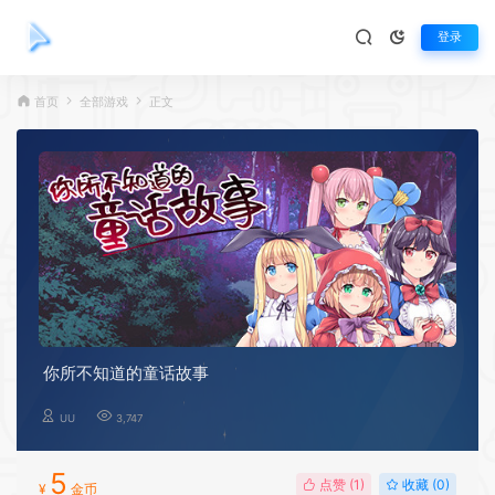
登录
首页
全部游戏
正文
你所不知道的童话故事
UU
3,747
5
点赞 (
1
)
收藏 (0)
¥
金币