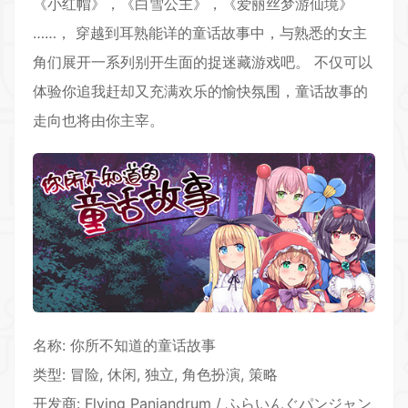
《小红帽》，《白雪公主》，《爱丽丝梦游仙境》
……， 穿越到耳熟能详的童话故事中，与熟悉的女主
角们展开一系列别开生面的捉迷藏游戏吧。 不仅可以
体验你追我赶却又充满欢乐的愉快氛围，童话故事的
走向也将由你主宰。
名称: 你所不知道的童话故事
类型: 冒险, 休闲, 独立,
角色扮演
, 策略
开发商: Flying Panjandrum / ふらいんぐパンジャン