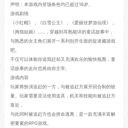
声明：本游戏内登场角色均已超过18岁。
游戏剧情
《小红帽》，《白雪公主》，《爱丽丝梦游仙境》，
《拇指姑娘》……，穿越到耳熟能详的童话故事中，
与熟悉的女主角们展开一系列别开生面的捉迷藏游戏
吧。
不仅可以体验你追我赶却又充满欢乐的愉快氛围，童
话故事的走向也将由你主宰。
游戏内容
玩家将扮演追赶的一方，与被追赶方展开回合制的较
量。玩家需要灵活使用道具，机关和技能向被追赶方
靠近，
与此同时被追赶方也会拼命逃离，是一款充满丰富解
密要素的
RPG
游戏。