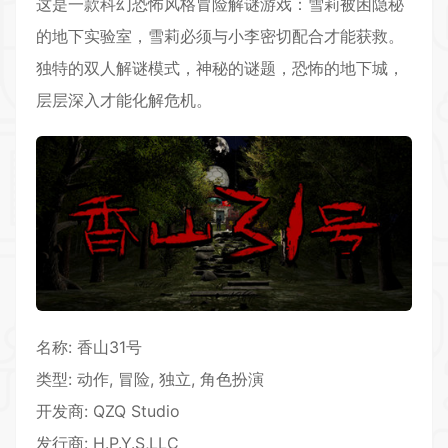
这是一款科幻恐怖风格
冒险解谜
游戏：雪莉被困隐秘
的地下实验室，雪莉必须与小李密切配合才能获救。
独特的双人解谜模式，神秘的谜题，恐怖的地下城，
层层深入才能化解危机。
名称: 香山31号
类型: 动作, 冒险, 独立, 角色扮演
开发商: QZQ Studio
发行商: H.P.Y.S,LLC