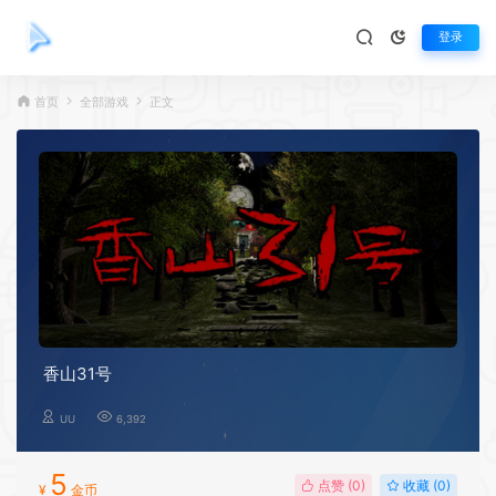
登录
首页
全部游戏
正文
香山31号
UU
6,392
5
点赞 (
0
)
收藏 (0)
¥
金币