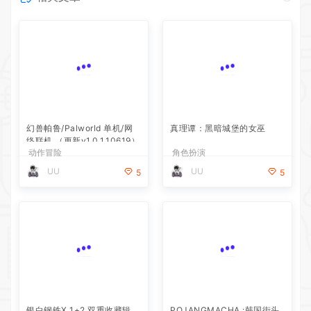
真理谭：黑暗城堡的女巫
角色扮演
幻兽帕鲁/Palworld 单机/网
UU
5
络联机 （更新v1.0.1.10619）
动作冒险
UU
5
银白钢铁X 1+2 双重收藏辑
POJANGMACHA :韩国街头
小吃模拟器
动作冒险
模拟经营