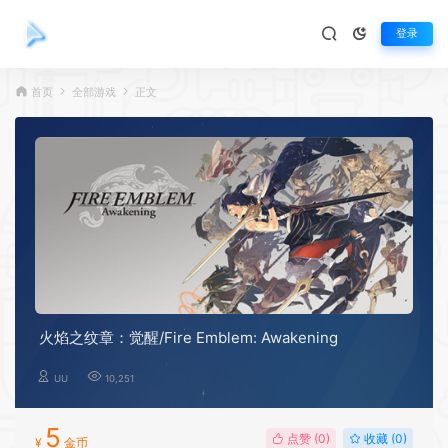
登录
首页
全部游戏
正文
火焰之纹章：觉醒/Fire Emblem: Awakening
UU
10,251
5
点赞 (
0
)
收藏 (0)
¥
金币