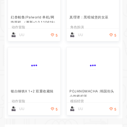
幻兽帕鲁/Palworld 单机/网
真理谭：黑暗城堡的女巫
络联机 （更新v1.0.1.10619）
动作冒险
角色扮演
UU
UU
5
5
银白钢铁X 1+2 双重收藏辑
POJANGMACHA :韩国街头
小吃模拟器
动作冒险
模拟经营
UU
UU
5
5