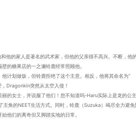
*
*
*
*
场。他和他的家人是著名的武术家，但他的父亲很不高兴。不断，他
隔壁的糖果店的一之濑铃鹿经常照顾他。
，他计划做饭，但铃鹿拒绝了这个主意。相反，他将其命名为“
，Dragonkin突然从太空入侵！
丽的女士，并说服了他们！您不知道吗-Haru实际上是龙的公
*
主角的NEET生活方式。同时，铃鹿（Suzuka）竭尽全力避免
开始他们的离奇但又脚踏实地的日常。