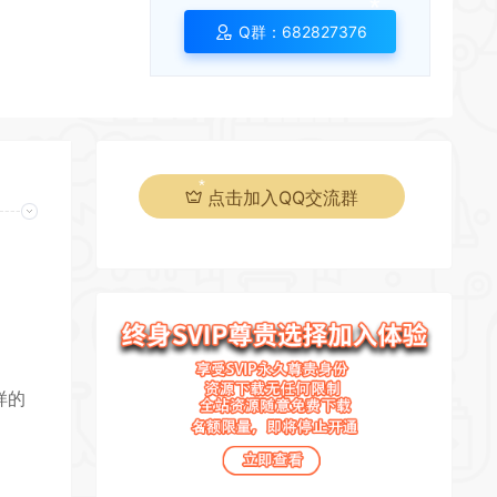
Q群：682827376
点击加入QQ交流群
页
样的
*