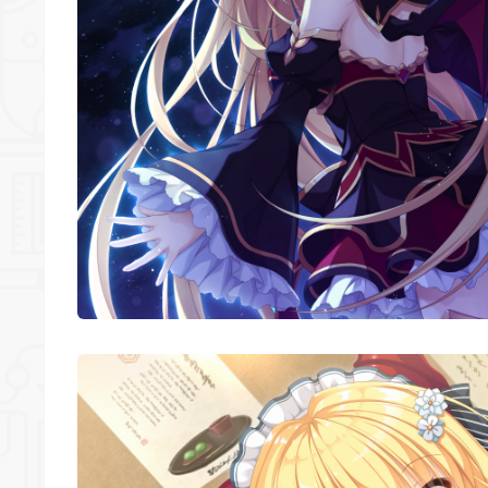
*
*
*