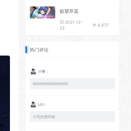
欲望开花
2021-12-
6,677
23
*
*
热门评论
小希：
*
666666666666666
*
*
UU：
*
小写的密码哈
*