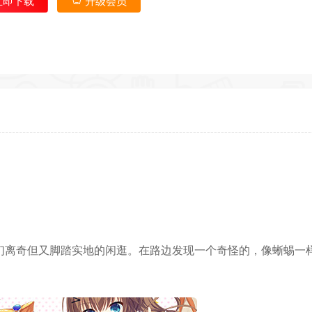
立即下载
升级会员
*
返回首
们离奇但又脚踏实地的闲逛。在路边发现一个奇怪的，像蜥蜴一
*
*