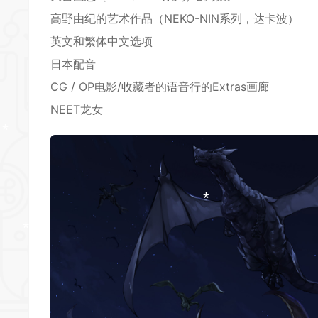
*
*
高野由纪的艺术作品（NEKO-NIN系列，达卡波）
英文和繁体中文选项
日本配音
CG / OP电影/收藏者的语音行的Extras画廊
NEET龙女
*
*
*