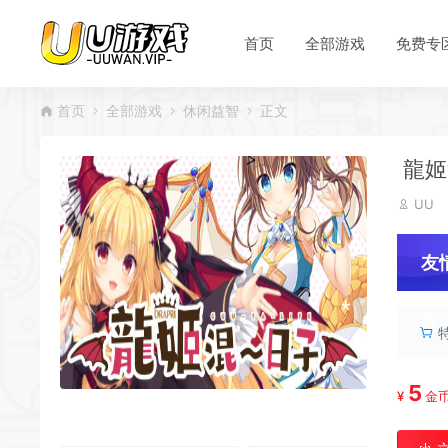
首页
全部游戏
免费专
首页
全部游戏
休闲益智
正文
龍姬
UU
友
服
5
¥
金