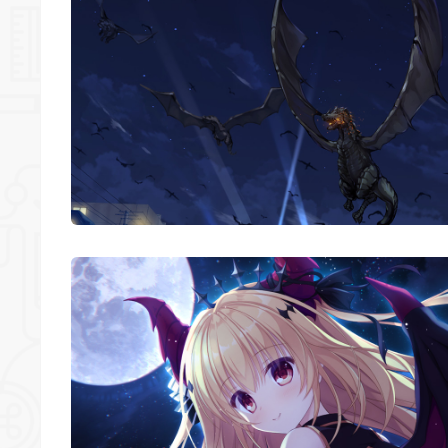
*
*
*
*
*