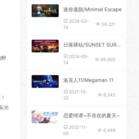
迷你逃脱/Minimal Escape
2024-03-
56,221
18
*
日落驿站/SUNSET SURVIVAL STATION
2024-05-
的醉
96,902
14
洛克人11/Megaman 11
2021-12-
*
8,243
主！
23
聚光
恋爱绮谭~不存在的夏天~
2022-11-
4,449
05
*