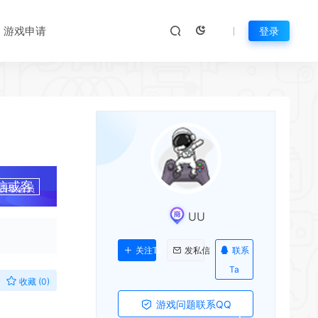
游戏申请
登录
*
信或客
升级会员
UU
联系
关注Ta
发私信
Ta
收藏 (0)
游戏问题联系QQ