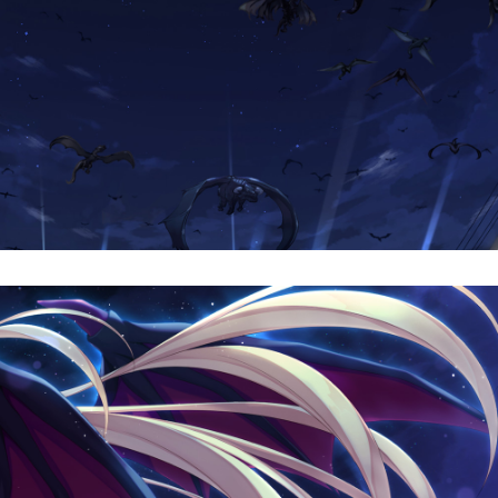
*
*
*
*
*