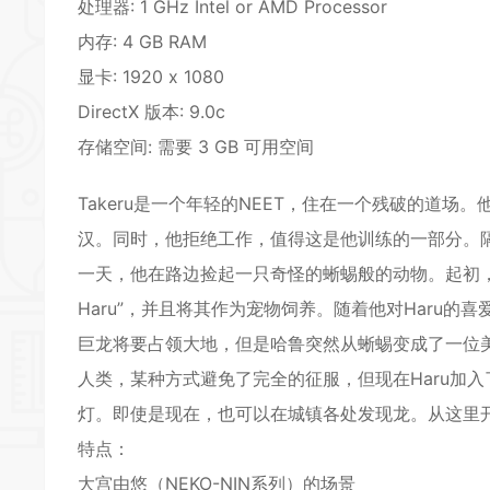
处理器: 1 GHz Intel or AMD Processor
*
内存: 4 GB RAM
显卡: 1920 x 1080
DirectX 版本: 9.0c
存储空间: 需要 3 GB 可用空间
*
Takeru是一个年轻的NEET，住在一个残破的道
汉。同时，他拒绝工作，值得这是他训练的一部分。
一天，他在路边捡起一只奇怪的蜥蜴般的动物。起初
*
*
Haru”，并且将其作为宠物饲养。随着他对Haru的喜爱
巨龙将要占领大地，但是哈鲁突然从蜥蜴变成了一位美
*
人类，某种方式避免了完全的征服，但现在Haru加入了
*
灯。即使是现在，也可以在城镇各处发现龙。从这里
特点：
大宫由悠（NEKO-NIN系列）的场景