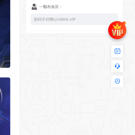
一颗布洛芬：
*
密码不对啊UUWAN.VIP
UU：
看下损坏的文件 尝试重新下载损坏文件
*
zy002694：
有文件损坏，导致无法进入游戏，请更新
*
*
*