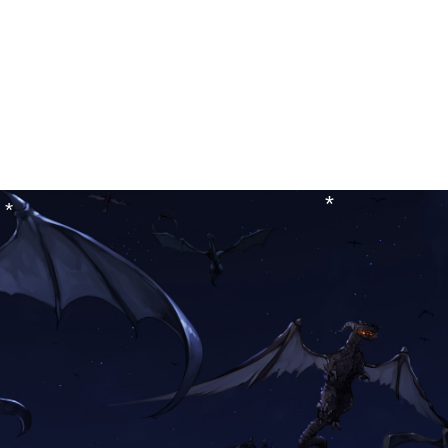
*
*
*
*
*
*
*