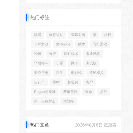
热门标签
动漫
体育运动
弹幕射击
猫
步行
*
*
卡牌游戏
类Rogue
武术
飞行游戏
经典
分屏
即时战术
卡通风格
华丽格斗
日系
网球
测试版
*
架空历史
科学
电影式
殖民模拟
*
自行车
即时
超现实
丧尸
*
*
Rogue恶魔城
赛车竞技
砍杀
灵异
第一人称射击
大战略
热门文章
2026年8月6日 星期四