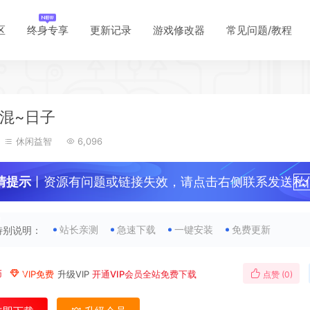
区
终身专享
更新记录
游戏修改器
常见问题/教程
混~日子
休闲益智
6,096
情提示
丨资源有问题或链接失效，请点击右侧联系发送私
！
站长亲测
急速下载
一键安装
免费更新
特别说明：
币
VIP免费
升级VIP
开通VIP会员全站免费下载
点赞 (
0
)