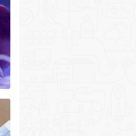
*
*
*
*