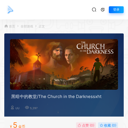
登录
首页
全部游戏
正文
黑暗中的教堂/The Church in the Darknessxht
UU
5,297
5
点赞 (
0
)
收藏 (0)
¥
金币