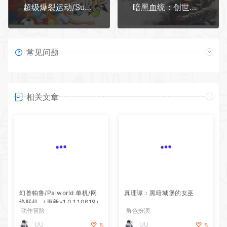
超级爆裂运动/Super Sports Blastxht
暗黑血统：创世纪/Darksiders Genesisxht
常见问题
相关文章
幻兽帕鲁/Palworld 单机/网
真理谭：黑暗城堡的女巫
络联机 （更新v1.0.1.10619）
动作冒险
角色扮演
UU
UU
5
5