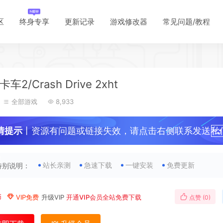
区
终身专享
更新记录
游戏修改器
常见问题/教程
*
车2/Crash Drive 2xht
全部游戏
8,933
情提示
丨资源有问题或链接失效，请点击右侧联系发送私
*
！
站长亲测
急速下载
一键安装
免费更新
特别说明：
币
VIP免费
升级VIP
开通VIP会员全站免费下载
点赞 (
0
)
*