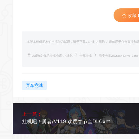
*
收藏 (
*
本版本仅供朋友们交流学习试用，请于下载24小时内删除， 请勿用于任何商业
UU游戏-你的游戏仓库-小韩兔
全部游戏
崩溃卡车2/Crash Drive 2xht
*
*
赛车竞速
上一篇：
挂机吧！勇者/V1.1.9 欢度春节全DLCxht