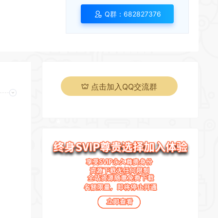
Q群：682827376
*
*
点击加入QQ交流群
*
*