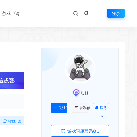
*
*
游戏申请
登录
信或客
升级会员
UU
*
*
联系
关注Ta
发私信
Ta
收藏 (0)
游戏问题联系QQ