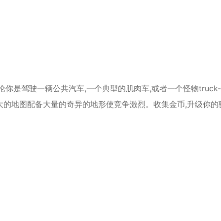
*
*
*
是驾驶一辆公共汽车,一个典型的肌肉车,或者一个怪物truck-y
的地图配备大量的奇异的地形使竞争激烈。收集金币,升级你的骑
*
*
*