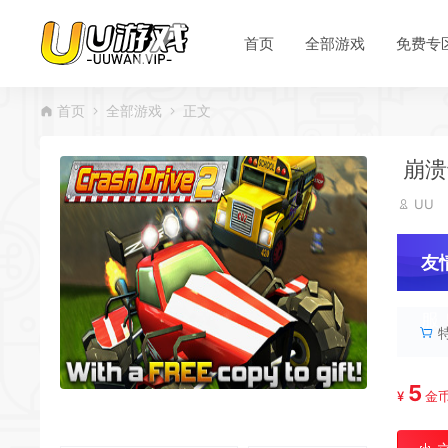
首页
全部游戏
免费专
首页
全部游戏
正文
*
崩溃卡
UU
*
友
服
5
¥
金