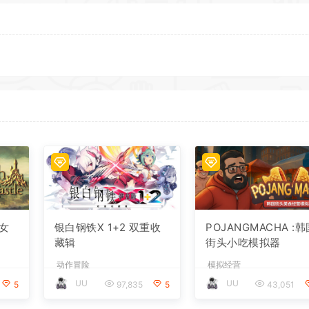
女
银白钢铁X 1+2 双重收
POJANGMACHA :
藏辑
街头小吃模拟器
动作冒险
模拟经营
UU
UU
5
97,835
5
43,051