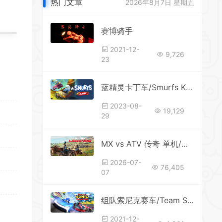
热门文章
2026年8月7日 星期五
赛博骑手
*
2021-12-
9,726
23
*
蓝精灵卡丁车/Smurfs Kart
2023-08-
19,129
29
*
MX vs ATV 传奇 单机/同屏双人 （更新v5.0.4—更新摩托越野世界巡回赛DLC）
2026-07-
76,405
*
07
*
组队索尼克赛车/Team Sonic Racing
2021-12-