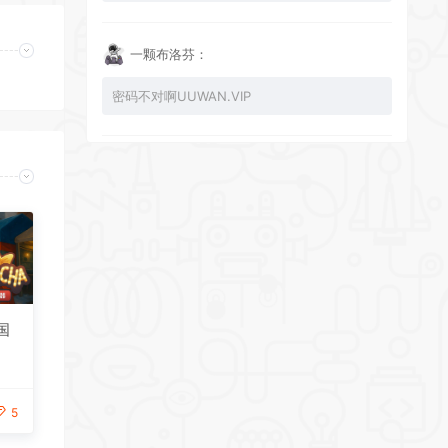
一颗布洛芬：
密码不对啊UUWAN.VIP
UU：
看下损坏的文件 尝试重新下载损坏文件
zy002694：
有文件损坏，导致无法进入游戏，请更新
韩国
5