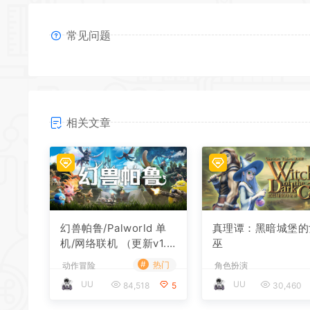
常见问题
相关文章
*
幻兽帕鲁/Palworld 单
真理谭：黑暗城堡的
机/网络联机 （更新v1.0.
巫
1.10619）
#
热门
动作冒险
角色扮演
UU
UU
84,518
5
30,460