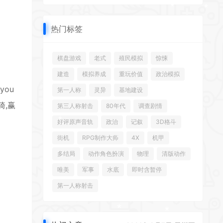
热门标签
棋盘游戏
老式
殖民模拟
惊悚
建造
模拟养成
重玩价值
政治模拟
ou
第一人称
灵异
基地建设
,赢
第三人称射击
80年代
调查剧情
*
好评原声音轨
政治
记叙
3D格斗
街机
RPG制作大师
4X
机甲
多结局
动作角色扮演
物理
清版动作
唯美
军事
水底
即时含暂停
第一人称射击