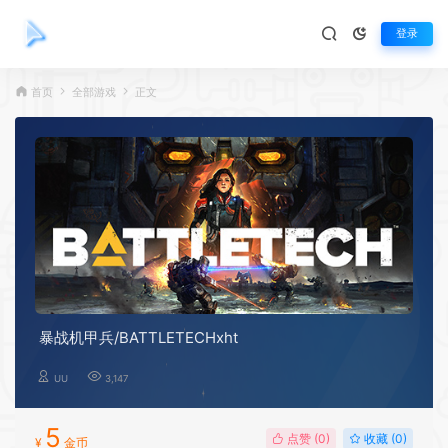
登录
首页
全部游戏
正文
暴战机甲兵/BATTLETECHxht
UU
3,147
5
点赞 (
0
)
收藏 (0)
¥
金币