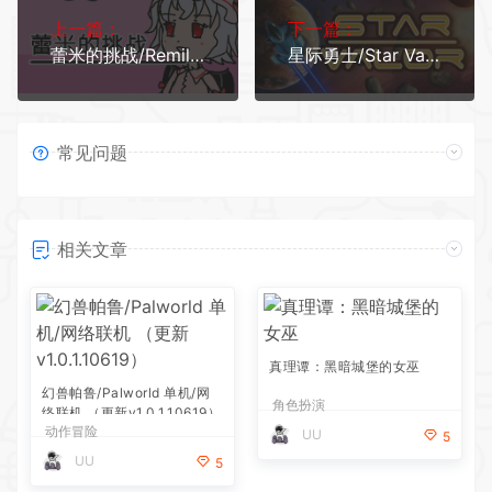
上一篇：
下一篇：
蕾米的挑战/Remilias challengexht
星际勇士/Star Valor（v1.1.8d）xht
常见问题
相关文章
真理谭：黑暗城堡的女巫
幻兽帕鲁/Palworld 单机/网
角色扮演
络联机 （更新v1.0.1.10619）
动作冒险
UU
5
UU
5