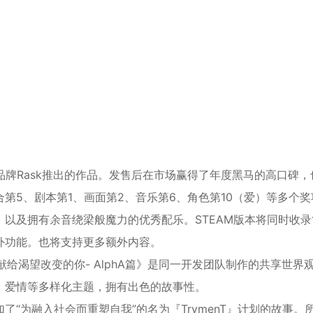
*
*
游戏品牌Rask推出的作品。发售后在市场赢得了年度黑马的高口碑，
*
*
第5、剧本第1、画面第2、音乐第6、角色第10（爱）等多个奖
以及拥有余音绕梁般魔力的优秀配乐。STEAM版本将同时收录
*
*
外功能。也将支持更多额外内容。
 -献给渴望改变的你- AlphA篇》是同一开发团队制作的共享世界
、爱情等多样化主题，拥有出色的故事性。
“为融入社会而重塑自我”的名为『TrymenT』计划的故事。