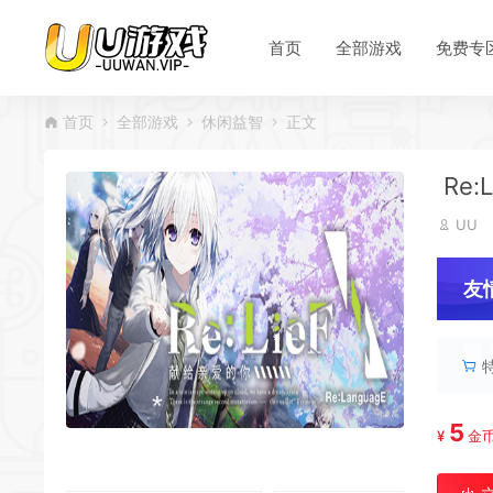
首页
全部游戏
免费专
首页
全部游戏
休闲益智
正文
Re:
*
UU
友
服
5
¥
金