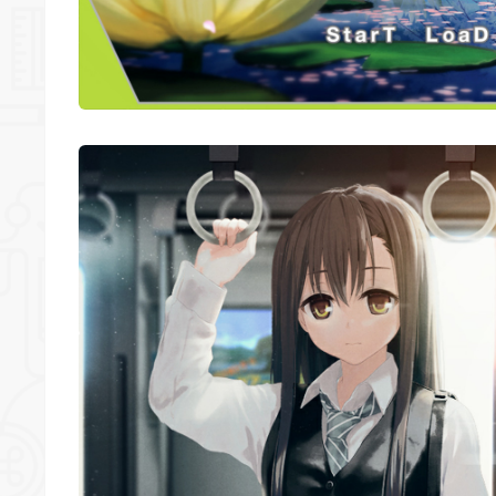
*
*
*