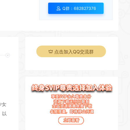
Q群：682827376
点击加入QQ交流群
*
页
少女
，以