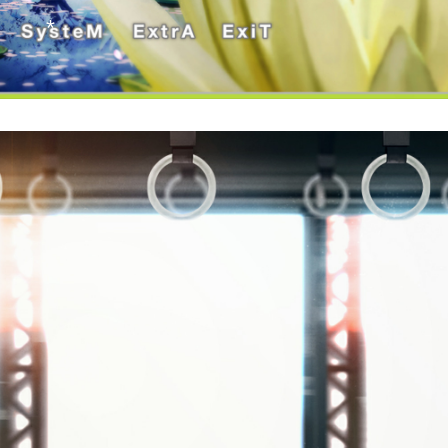
*
*
*