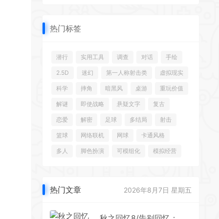
热门标签
潜行
实用工具
调查
对话
手绘
2.5D
迷幻
第一人称射击类
虚拟现实
科学
摔角
暗黑风
桌游
重玩价值
*
解谜
即使战略
悬疑文字
复古
恋爱
解密
足球
多结局
射击
篮球
网络联机
网球
卡通风格
*
多人
脚色扮演
可模组化
模拟经营
热门文章
2026年8月7日 星期五
*
秋之回忆8/告别回忆：无垢少女+致最爱的你外传合集