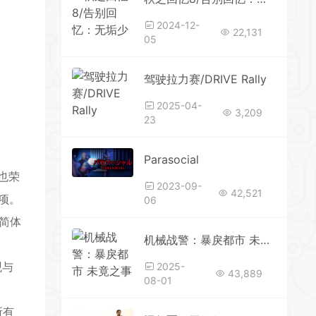
2024-12-
22,131
05
*
驾驶拉力赛/DRIVE Rally
2025-04-
3,209
23
*
Parasocial
也荣
2023-09-
42,521
项。
06
简体
*
机械战警：暴戾都市 未竟之事 v1.3.0.0
观与
2025-
43,889
08-01
所有