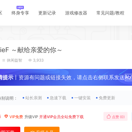
区
终身专享
更新记录
游戏修改器
常见问题/教程
LieF ～献给亲爱的你～
休闲益智
3,933
情提示
丨资源有问题或链接失效，请点击右侧联系发送私
！
站长亲测
急速下载
一键安装
免费更新
特别说明：
*
币
VIP免费
升级VIP
开通VIP会员全站免费下载
点赞 (
0
)