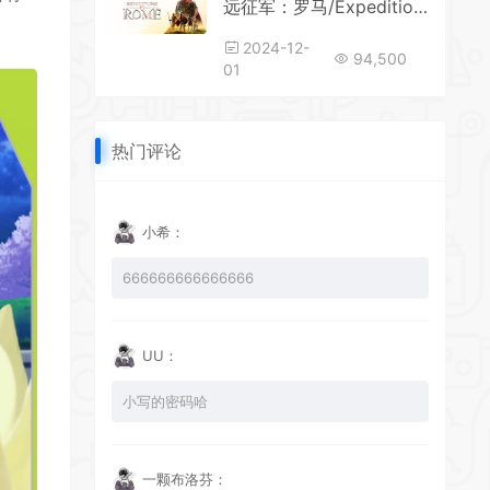
远征军：罗马/Expeditions: Rome
*
2024-12-
*
94,500
01
*
*
*
热门评论
小希：
666666666666666
UU：
*
小写的密码哈
一颗布洛芬：