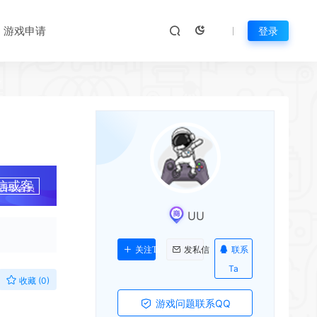
游戏申请
登录
*
信或客
升级会员
UU
联系
关注Ta
发私信
Ta
收藏 (0)
游戏问题联系QQ