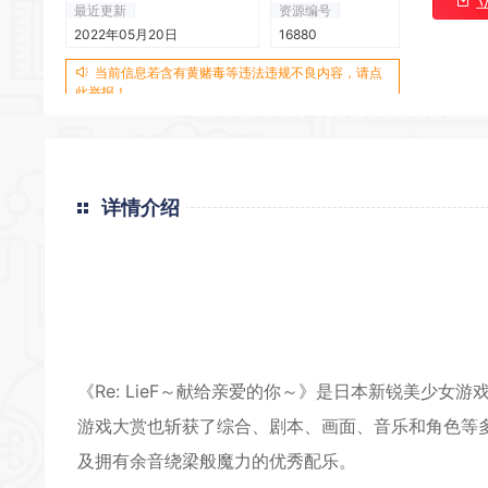
最近更新
资源编号
2022年05月20日
16880
当前信息若含有黄赌毒等违法违规不良内容，请点
此举报！
*
*
详情介绍
*
《Re: LieF～献给亲爱的你～》是日本新锐美少女
游戏大赏也斩获了综合、剧本、画面、音乐和角色等
及拥有余音绕梁般魔力的优秀配乐。