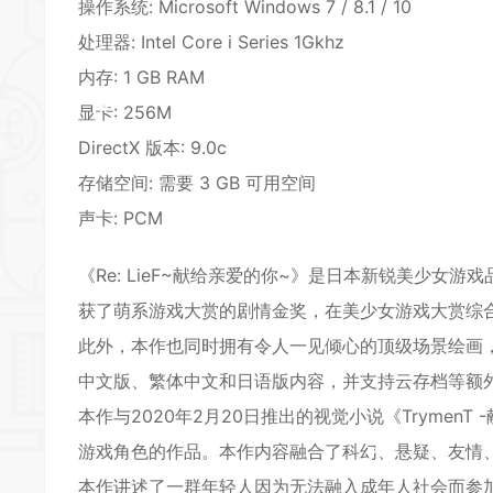
操作系统: Microsoft Windows 7 / 8.1 / 10
处理器: Intel Core i Series 1Gkhz
内存: 1 GB RAM
*
显卡: 256M
DirectX 版本: 9.0c
存储空间: 需要 3 GB 可用空间
声卡: PCM
*
《Re: LieF~献给亲爱的你~》是日本新锐美少女
*
获了萌系游戏大赏的剧情金奖，在美少女游戏大赏综合
此外，本作也同时拥有令人一见倾心的顶级场景绘画，
*
中文版、繁体中文和日语版内容，并支持云存档等额
本作与2020年2月20日推出的视觉小说《TrymenT
*
游戏角色的作品。本作内容融合了科幻、悬疑、友情
本作讲述了一群年轻人因为无法融入成年人社会而参加了
*