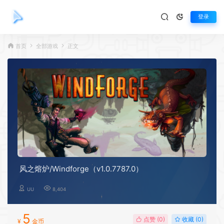
登录
首页
全部游戏
正文
风之熔炉/Windforge（v1.0.7787.0）
UU
8,404
5
点赞 (
0
)
收藏 (0)
¥
金币