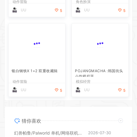
动作冒险
角色扮演
UU
UU
5
5
银白钢铁X 1+2 双重收藏辑
POJANGMACHA :韩国街头
小吃模拟器
动作冒险
模拟经营
UU
UU
5
5
猜你喜欢
幻兽帕鲁/Palworld 单机/网络联机 （更新v1.0.1.10619）
2026-07-30