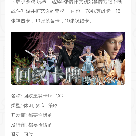
卡牌小游戏 玩法：选择5张牌作为初始套牌通过不断
战斗升级并扩充你的套牌。 内容：78张英雄卡，16
张神器卡，10张装备卡，10张祝福卡。
名称: 回纹集换卡牌TCG
类型:
休闲
, 独立,
策略
开发商: 都要恰饭的
发行商: 都要恰饭的
系列: 回纹