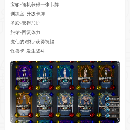
宝箱-随机获得一张卡牌
训练室-升级卡牌
圣殿-获得加护
旅馆-回复体力
魔仙的赠礼-获得祝福
怪兽卡-发生战斗