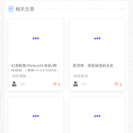
相关文章
幻兽帕鲁/Palworld 单机/网
络联机 （更新v1.0.1.10619）
动作冒险
真理谭：黑暗城堡的女巫
UU
5
角色扮演
UU
5
银白钢铁X 1+2 双重收藏辑
POJANGMACHA :韩国街头