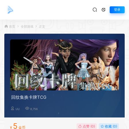
登录
首页
全部游戏
正文
回纹集换卡牌TCG
UU
8,756
5
点赞 (
0
)
收藏 (0)
¥
金币