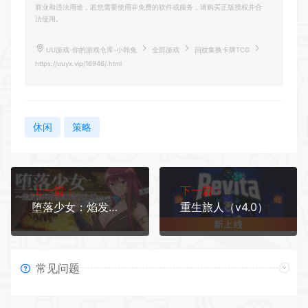
商业和违法用途，若您需要使用非免费的软件或服务，请购买正版授权并合
法使用。
UU游戏-你的游戏仓库-小韩兔
全部游戏
回纹集换卡牌TCG
https://uuyx.vip/16946/.html
休闲
策略
上一篇：
下一篇：
堕落少女：焰发的玛琪娜与遗迹之城/Fallen ~Makina and the City of Ruins~
重生旅人（v4.0）
常见问题