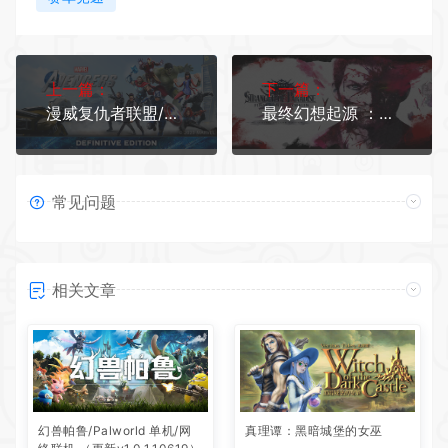
上一篇：
下一篇：
漫威复仇者联盟/Marvels Avengers（更新v2.8.2）
最终幻想起源 ：天堂的陌生人-数字豪华版（更新v1.32）
常见问题
相关文章
幻兽帕鲁/Palworld 单机/网
真理谭：黑暗城堡的女巫