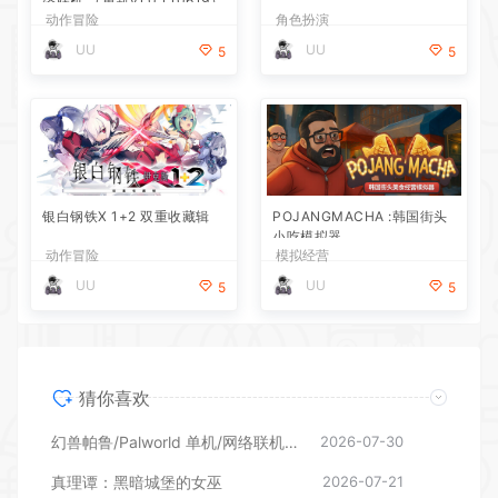
络联机 （更新v1.0.1.10619）
动作冒险
角色扮演
UU
UU
5
5
银白钢铁X 1+2 双重收藏辑
POJANGMACHA :韩国街头
小吃模拟器
动作冒险
模拟经营
UU
UU
5
5
猜你喜欢
幻兽帕鲁/Palworld 单机/网络联机 （更新v1.0.1.10619）
2026-07-30
真理谭：黑暗城堡的女巫
2026-07-21