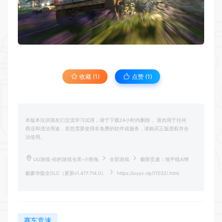
收藏 (1)
点赞 (
1
)
本版本仅供朋友们交流学习试用，请于下载24小时内删除， 请勿用于任何
商业和违法用途，若您需要使用非免费的软件或服务，请购买正版授权并合
法使用。
UU游戏-你的游戏仓库-小韩兔
全部游戏
极限竞速：地平线4/终
极豪华版全DLC（更新v1.477.714.0）
https://uuyx.vip/17032/.html
赛车竞速