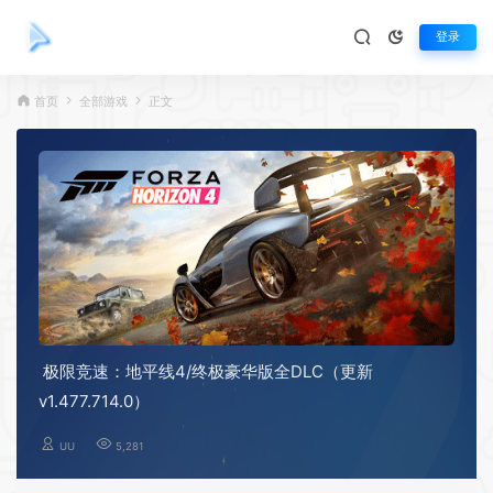
登录
首页
全部游戏
正文
极限竞速：地平线4/终极豪华版全DLC（更新
v1.477.714.0）
UU
5,281