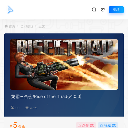
登录
首页
全部游戏
正文
龙霸三合会/Rise of the Triad(v1.0.0)
UU
4,678
5
点赞 (
0
)
收藏 (0)
¥
金币