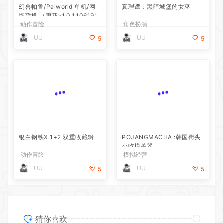
幻兽帕鲁/Palworld 单机/网
真理谭：黑暗城堡的女巫
络联机 （更新v1.0.1.10619）
动作冒险
角色扮演
UU
UU
5
5
银白钢铁X 1+2 双重收藏辑
POJANGMACHA :韩国街头
小吃模拟器
动作冒险
模拟经营
UU
UU
5
5
猜你喜欢