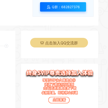
Q群：682827376
点击加入QQ交流群
页