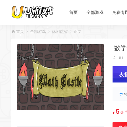
*
*
首页
全部游戏
免费专
*
*
*
首页
全部游戏
休闲益智
正文
*
*
*
*
数学城
UU
*
友
服
5
¥
金