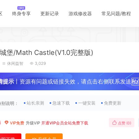
*
区
终身专享
更新记录
游戏修改器
常见问题/教程
*
*
*
堡/Math Castle(V1.0完整版)
休闲益智
3,029
*
情提示
丨资源有问题或链接失效，请点击右侧联系发送私
！
站长亲测
急速下载
一键安装
免费更新
特别说明：
*
币
VIP免费
升级VIP
开通VIP会员全站免费下载
点赞 (
0
)