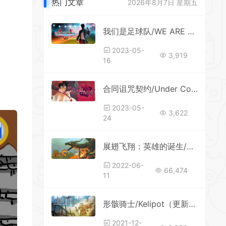
热门文章
2026年8月7日 星期五
我们是足球队/WE ARE FOOTBALL（更新v1.20整合国家队DLC）
2023-05-
3,919
16
合同诅咒契约/Under Contract（Build.11261554+全DLC）
2023-05-
3,622
24
展翅飞翔：英雄的诞生/On the Wings – Birth of a Hero
2022-06-
66,474
11
形骸骑士/Kelipot（更新正式版-Build.8020573）
2021-12-