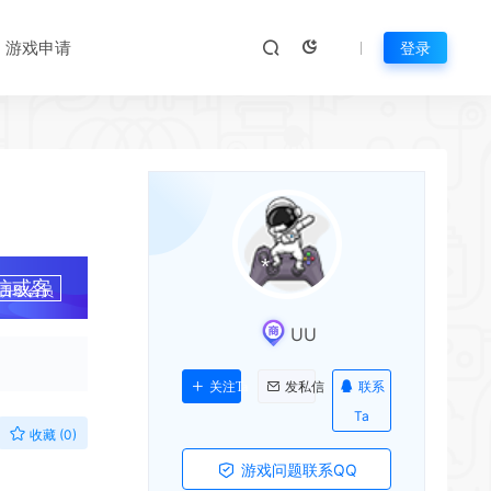
游戏申请
登录
*
*
*
*
信或客
升级会员
UU
*
联系
关注Ta
发私信
Ta
收藏 (0)
游戏问题联系QQ